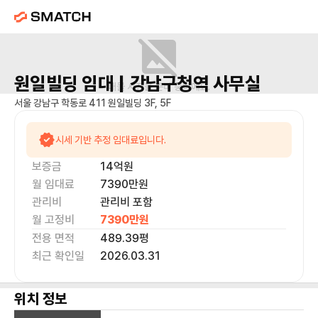
원일빌딩
임대 |
강남구청역
사무실
매물 사진을 준비 중이에요.
서울 강남구 학동로 411 원일빌딩 3F, 5F
시세 기반 추정 임대료입니다.
보증금
14억
원
월 임대료
7390만
원
관리비
관리비 포함
월 고정비
7390만
원
전용 면적
489.39
평
최근 확인일
2026.03.31
위치 정보