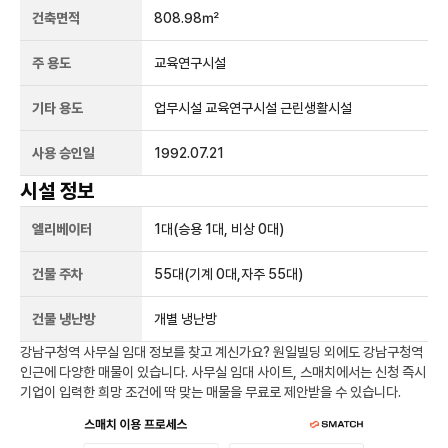
건축면적
808.98㎡
주 용도
교육연구시설
기타 용도
업무시설 교육연구시설 근린생활시설
사용 승인일
1992.07.21
시설 정보
엘리베이터
1
대
(승용 1대, 비상 0대)
건물 주차
55
대
(기계 0대,자주 55대)
건물 냉난방
개별 냉난방
강남구청역
사무실 임대 정보를 찾고 계신가요?
원일빌딩
외에도
강남구청역
인근에 다양한 매물이 있습니다. 사무실 임대 사이트, 스매치에서는 신청 즉시
기업이 입력한 희망 조건에 딱 맞는 매물을 무료로 제안받을 수 있습니다.