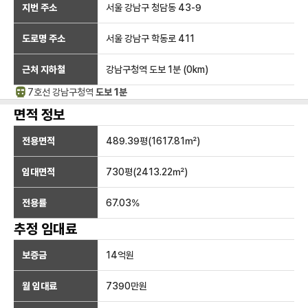
지번 주소
서울 강남구 청담동 43-9
도로명 주소
서울 강남구 학동로 411
근처 지하철
강남구청역
도보 1분
(
0
km)
7호선
강남구청
역
도보 1분
면적 정보
전용면적
489.39
평(
1617.81
㎡)
임대면적
730
평(
2413.22
㎡)
전용률
67.03
%
추정 임대료
보증금
14억
원
월 임대료
7390만
원