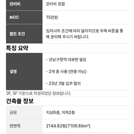
관리비
관리비 포함
NOC
15만
원
임차사의 조건에 따라 달라지므로 우측 버튼을 통
할인 조건
해 문의해 주시기 바랍니다.
특징 요약
- 강남구청역 대로변 빌딩
설명
- 2개 층 사용 (연층 아님)
- 23년 3월 입주 협의
3F, 5F
기준으로 작성되었던 정보입니다.
건축물 정보
규모
지상
6
층, 지하
2
층
연면적
2149.82평
(7106.89㎡)