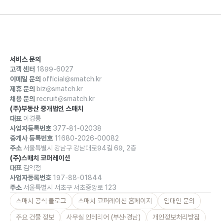
서비스 문의
고객 센터
1899-6027
이메일 문의
official@smatch.kr
제휴 문의
biz@smatch.kr
채용 문의
recruit@smatch.kr
(주)부동산 중개법인 스매치
대표
이경룡
사업자등록번호
377-81-02038
중개사 등록번호
11680-2026-00082
주소
서울특별시 강남구 강남대로94길 69, 2층
(주)스매치 코퍼레이션
대표
김익정
사업자등록번호
197-88-01844
주소
서울특별시 서초구 서초중앙로 123
스매치 공식 블로그
스매치 코퍼레이션 홈페이지
임대인 문의
주요 건물 정보
사무실 인테리어 (부산·경남)
개인정보처리방침