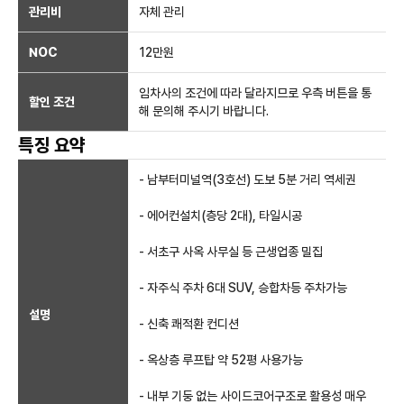
관리비
자체 관리
NOC
12만
원
임차사의 조건에 따라 달라지므로 우측 버튼을 통
할인 조건
해 문의해 주시기 바랍니다.
특징 요약
- 남부터미널역(3호선) 도보 5분 거리 역세권
- 에어컨설치(층당 2대), 타일시공
- 서초구 사옥 사무실 등 근생업종 밀집
- 자주식 주차 6대 SUV, 승합차등 주차가능
설명
- 신축 쾌적환 컨디션
- 옥상층 루프탑 약 52평 사용가능
- 내부 기둥 없는 사이드코어구조로 활용성 매우