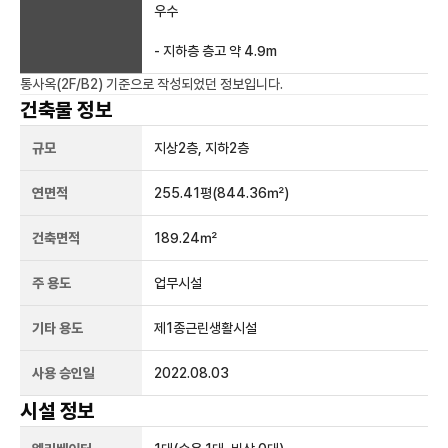
우수
- 지하층 층고 약 4.9m
통사옥(2F/B2)
기준으로 작성되었던 정보입니다.
건축물 정보
규모
지상
2
층, 지하
2
층
연면적
255.41평
(844.36㎡)
건축면적
189.24㎡
주 용도
업무시설
기타 용도
제1종근린생활시설
사용 승인일
2022.08.03
시설 정보