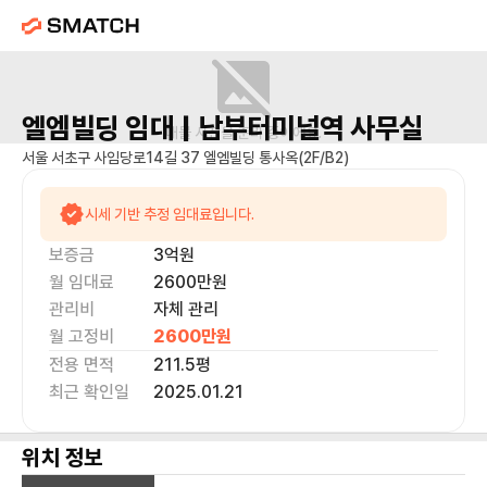
엘엠빌딩
임대 |
남부터미널역
사무실
매물 사진을 준비 중이에요.
서울 서초구 사임당로14길 37 엘엠빌딩 통사옥(2F/B2)
시세 기반 추정 임대료입니다.
보증금
3억
원
월 임대료
2600만
원
관리비
자체 관리
월 고정비
2600만
원
전용 면적
211.5
평
최근 확인일
2025.01.21
위치 정보