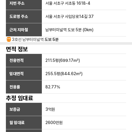
지번 주소
서울 서초구 서초동 1618-4
도로명 주소
서울 서초구 사임당로14길 37
근처 지하철
남부터미널역
도보 5분
(
0
km)
3호선
남부터미널
역
도보 5분
면적 정보
전용면적
211.5
평(
699.17
㎡)
임대면적
255.5
평(
844.62
㎡)
전용률
82.77
%
추정 임대료
보증금
3억
원
월 임대료
2600만
원