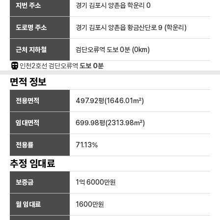
지번 주소
경기 김포시 양촌읍 학운리 0
도로명 주소
경기 김포시 양촌읍 황금산단로 9 (학운리)
근처 지하철
검단오류역
도보 0분
(
0
km)
인천2호선
검단오류
역
도보 0분
면적 정보
전용면적
497.92
평(
1646.01
㎡)
임대면적
699.98
평(
2313.98
㎡)
전용률
71.13
%
추정 임대료
보증금
1억 6000만
원
월 임대료
1600만
원