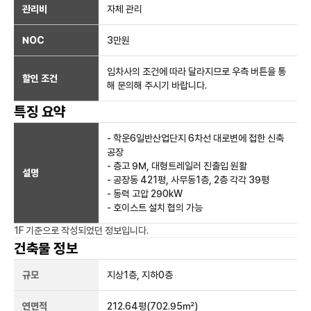
관리비
자체 관리
NOC
3만
원
임차사의 조건에 따라 달라지므로 우측 버튼을 통
할인 조건
해 문의해 주시기 바랍니다.
특징 요약
- 학운6일반산업단지 6차선 대로변에 접한 신축
공장
- 층고 9M, 대형트레일러 진출입 원활
설명
- 공장동 421평, 사무동1층, 2층 각각 39평
- 동력 고압 290kW
- 호이스트 설치 협의 가능
1F
기준으로 작성되었던 정보입니다.
건축물 정보
규모
지상
1
층, 지하
0
층
연면적
212.64평
(702.95㎡)