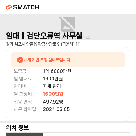
임대 |
검단오류역
사무실
매물 사진을 준비 중이에요.
경기 김포시 양촌읍 황금산단로 9 (학운리) 1F
시세 기반 추정 임대료입니다.
보증금
1억 6000만
원
월 임대료
1600만
원
관리비
자체 관리
월 고정비
1600만
원
전용 면적
497.92
평
최근 확인일
2024.03.05
위치 정보