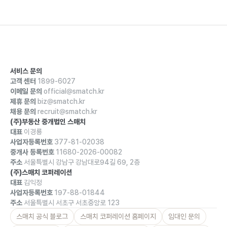
서비스 문의
고객 센터
1899-6027
이메일 문의
official@smatch.kr
제휴 문의
biz@smatch.kr
채용 문의
recruit@smatch.kr
(주)부동산 중개법인 스매치
대표
이경룡
사업자등록번호
377-81-02038
중개사 등록번호
11680-2026-00082
주소
서울특별시 강남구 강남대로94길 69, 2층
(주)스매치 코퍼레이션
대표
김익정
사업자등록번호
197-88-01844
주소
서울특별시 서초구 서초중앙로 123
스매치 공식 블로그
스매치 코퍼레이션 홈페이지
임대인 문의