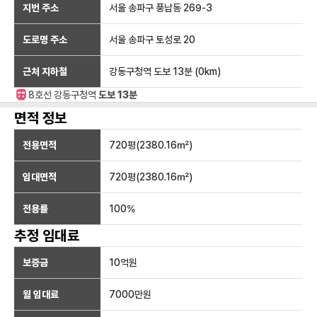
지번 주소
서울 송파구 풍납동 269-3
도로명 주소
서울 송파구 토성로 20
근처 지하철
강동구청역
도보 13분
(
0
km)
8호선
강동구청
역
도보 13분
면적 정보
전용면적
720
평(
2380.16
㎡)
임대면적
720
평(
2380.16
㎡)
전용률
100
%
추정 임대료
보증금
10억
원
월 임대료
7000만
원