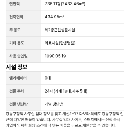
연면적
736.11평
(2433.46㎡)
건축면적
434.95㎡
주 용도
제2종근린생활시설
기타 용도
의료시설(한방병원)
사용 승인일
1990.05.19
시설 정보
엘리베이터
0
대
건물 주차
24
대
(기계 19대,자주 5대)
건물 냉난방
개별 냉난방
강동구청역
사무실 임대 정보를 찾고 계신가요?
다보라
외에도
강동구청역
인
근에 다양한 매물이 있습니다. 사무실 임대 사이트, 스매치에서는 신청 즉시
기업이 입력한 희망 조건에 딱 맞는 매물을 무료로 제안받을 수 있습니다.