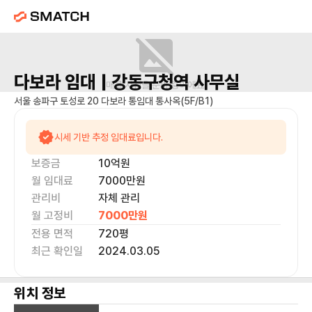
다보라
임대 |
강동구청역
사무실
매물 사진을 준비 중이에요.
서울 송파구 토성로 20 다보라 통임대 통사옥(5F/B1)
시세 기반 추정 임대료입니다.
보증금
10억
원
월 임대료
7000만
원
관리비
자체 관리
월 고정비
7000만
원
전용 면적
720
평
최근 확인일
2024.03.05
위치 정보