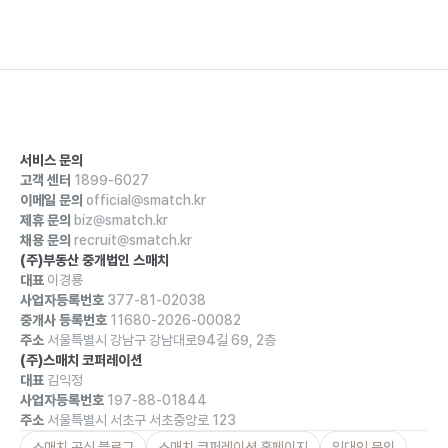
서비스 문의
고객 센터
1899-6027
이메일 문의
official@smatch.kr
제휴 문의
biz@smatch.kr
채용 문의
recruit@smatch.kr
(주)부동산 중개법인 스매치
대표
이경룡
사업자등록번호
377-81-02038
중개사 등록번호
11680-2026-00082
주소
서울특별시 강남구 강남대로94길 69, 2층
(주)스매치 코퍼레이션
대표
김익정
사업자등록번호
197-88-01844
주소
서울특별시 서초구 서초중앙로 123
스매치 공식 블로그
스매치 코퍼레이션 홈페이지
임대인 문의