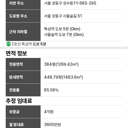
지번 주소
서울 성동구 성수동1가 685-295
도로명 주소
서울 성동구 서울숲길 51
뚝섬역
도보 5분
(
0
km)
근처 지하철
서울숲역
도보 7분
(
0
km)
2호선
뚝섬
역
도보 5분
면적 정보
전용면적
384
평(
1269.42
㎡)
임대면적
448.79
평(
1483.6
㎡)
전용률
85.56
%
추정 임대료
보증금
4억
원
월 임대료
3600만
원