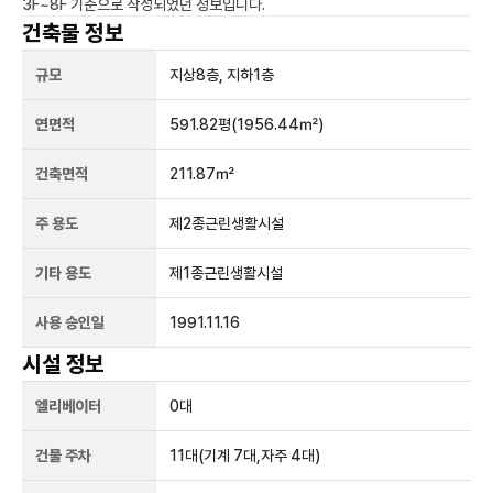
3F~8F
기준으로 작성되었던 정보입니다.
건축물 정보
규모
지상
8
층, 지하
1
층
연면적
591.82평
(1956.44㎡)
건축면적
211.87㎡
주 용도
제2종근린생활시설
기타 용도
제1종근린생활시설
사용 승인일
1991.11.16
시설 정보
엘리베이터
0
대
건물 주차
11
대
(기계 7대,자주 4대)