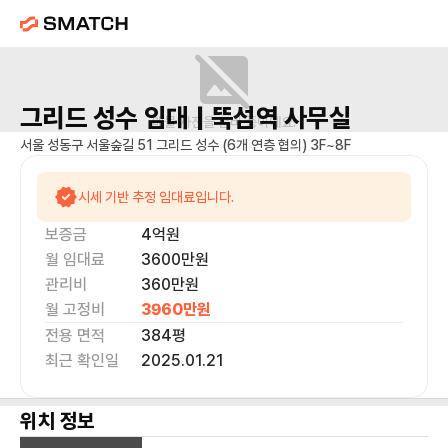
그리드 성수
임대 |
뚝섬역
사무실
매물 사진을 준비 중이에요.
서울 성동구 서울숲길 51 그리드 성수 (6개 연층 협의) 3F~8F
시세 기반 추정 임대료입니다.
보증금
4억
원
월 임대료
3600만
원
관리비
360만원
월 고정비
3960만
원
전용 면적
384
평
최근 확인일
2025.01.21
위치 정보