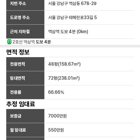
지번 주소
서울 강남구 역삼동 678-29
도로명 주소
서울 강남구 테헤란로33길 5
근처 지하철
역삼역
도보 4분
(
0
km)
2호선
역삼
역
도보 4분
면적 정보
전용면적
48
평(
158.67
㎡)
임대면적
72
평(
238.01
㎡)
전용률
66.66
%
추정 임대료
보증금
7000만
원
월 임대료
550만
원