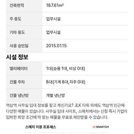
건축면적
187.61㎡
주 용도
업무시설
기타 용도
업무시설
사용 승인일
2015.01.15
시설 정보
엘리베이터
1
대
(승용 1대, 비상 0대)
건물 주차
8
대
(기계 8대,자주 0대)
건물 냉난방
개별 냉난방
역삼역
사무실 임대 정보를 찾고 계신가요?
JLK 타워
외에도
역삼역
인근에
다양한 매물이 있습니다. 사무실 임대 사이트, 스매치에서는 신청 즉시 기업이
입력한 희망 조건에 딱 맞는 매물을 무료로 제안받을 수 있습니다.