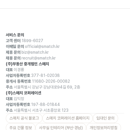
서비스 문의
고객 센터
1899-6027
이메일 문의
official@smatch.kr
제휴 문의
biz@smatch.kr
채용 문의
recruit@smatch.kr
(주)부동산 중개법인 스매치
대표
이경룡
사업자등록번호
377-81-02038
중개사 등록번호
11680-2026-00082
주소
서울특별시 강남구 강남대로94길 69, 2층
(주)스매치 코퍼레이션
대표
김익정
사업자등록번호
197-88-01844
주소
서울특별시 서초구 서초중앙로 123
스매치 공식 블로그
스매치 코퍼레이션 홈페이지
임대인 문의
주요 건물 정보
사무실 인테리어 (부산·경남)
개인정보처리방침