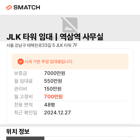
JLK 타워
임대 |
역삼역
사무실
매물 사진을 준비 중이에요.
서울 강남구 테헤란로33길 5 JLK 타워 7F
시세 기반 추정 임대료입니다.
보증금
7000만
원
월 임대료
550만
원
관리비
150만원
월 고정비
700만
원
전용 면적
48
평
최근 확인일
2024.12.27
위치 정보