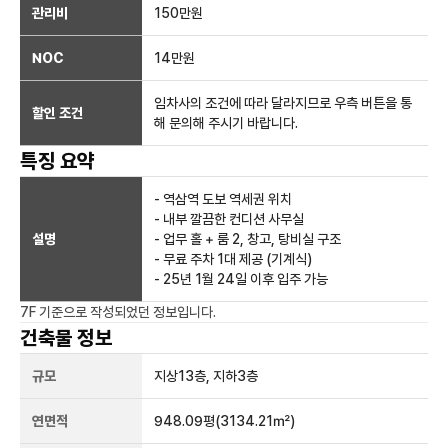
관리비
150만원
NOC
14만
원
임차사의 조건에 따라 달라지므로 우측 버튼을 통
할인 조건
해 문의해 주시기 바랍니다.
특징 요약
- 역삼역 도보 역세권 위치
- 내부 깔끔한 컨디션 사무실
설명
- 업무 홀 + 룸 2, 창고, 탕비실 구조
- 무료 주차 1대 제공 (기계식)
- 25년 1월 24일 이후 입주 가능
7F
기준으로 작성되었던 정보입니다.
건축물 정보
규모
지상
13
층, 지하
3
층
연면적
948.09평
(3134.21㎡)