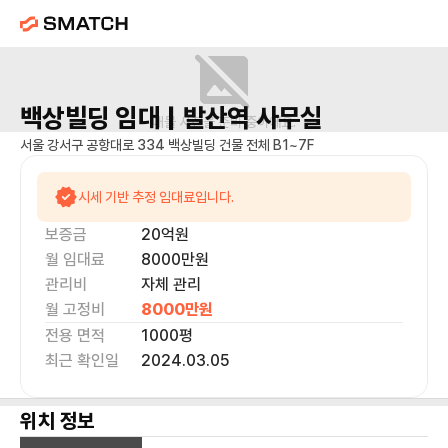
백상빌딩
임대 |
발산역
사무실
매물 사진을 준비 중이에요.
서울 강서구 공항대로 334 백상빌딩 건물 전체 B1~7F
시세 기반 추정 임대료입니다.
보증금
20억
원
월 임대료
8000만
원
관리비
자체 관리
월 고정비
8000만
원
전용 면적
1000
평
최근 확인일
2024.03.05
위치 정보