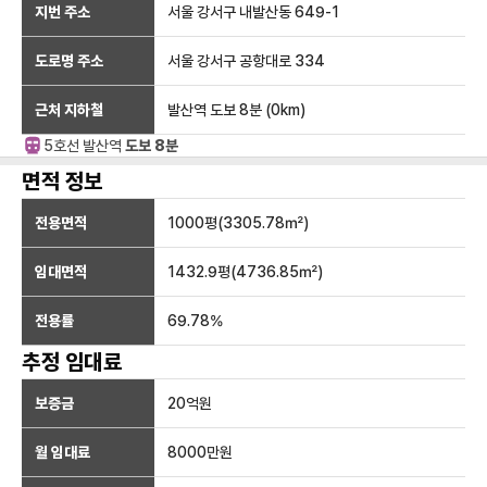
지번 주소
서울 강서구 내발산동 649-1
도로명 주소
서울 강서구 공항대로 334
근처 지하철
발산역
도보 8분
(
0
km)
5호선
발산
역
도보 8분
면적 정보
전용면적
1000
평(
3305.78
㎡)
임대면적
1432.9
평(
4736.85
㎡)
전용률
69.78
%
추정 임대료
보증금
20억
원
월 임대료
8000만
원