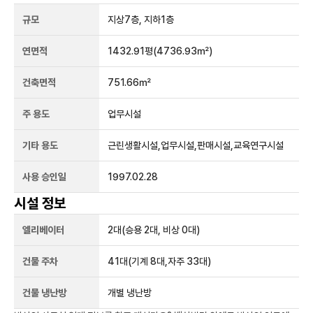
규모
지상
7
층, 지하
1
층
연면적
1432.91평
(4736.93㎡)
건축면적
751.66㎡
주 용도
업무시설
기타 용도
근린생활시설,업무시설,판매시설,교육연구시설
사용 승인일
1997.02.28
시설 정보
엘리베이터
2
대
(승용 2대, 비상 0대)
건물 주차
41
대
(기계 8대,자주 33대)
건물 냉난방
개별 냉난방