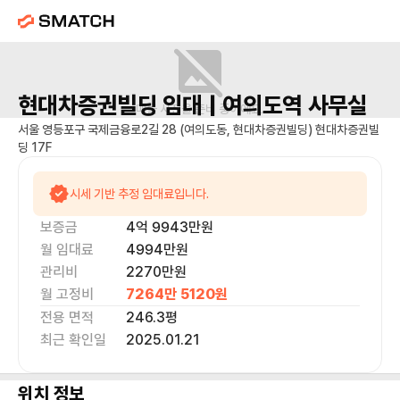
현대차증권빌딩
임대 |
여의도역
사무실
매물 사진을 준비 중이에요.
서울 영등포구 국제금융로2길 28 (여의도동, 현대차증권빌딩) 현대차증권빌
딩 17F
시세 기반 추정 임대료입니다.
보증금
4억 9943만
원
월 임대료
4994만
원
관리비
2270만원
월 고정비
7264만 5120
원
전용 면적
246.3
평
최근 확인일
2025.01.21
위치 정보