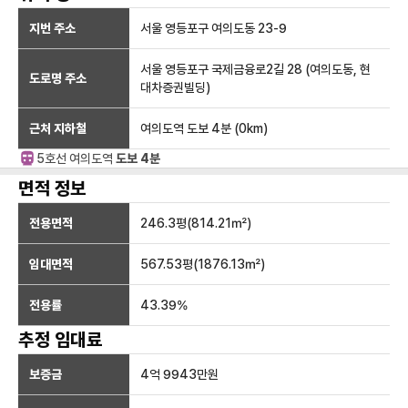
지번 주소
서울 영등포구 여의도동 23-9
서울 영등포구 국제금융로2길 28 (여의도동, 현
도로명 주소
대차증권빌딩)
근처 지하철
여의도역
도보 4분
(
0
km)
5호선
여의도
역
도보 4분
면적 정보
전용면적
246.3
평(
814.21
㎡)
임대면적
567.53
평(
1876.13
㎡)
전용률
43.39
%
추정 임대료
보증금
4억 9943만
원