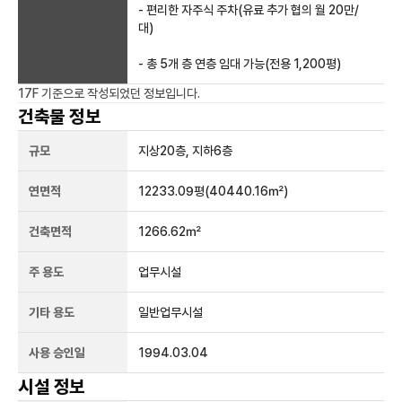
- 편리한 자주식 주차(유료 추가 협의 월 20만/
대)
- 총 5개 층 연층 임대 가능(전용 1,200평)
17F
기준으로 작성되었던 정보입니다.
건축물 정보
규모
지상
20
층, 지하
6
층
연면적
12233.09평
(40440.16㎡)
건축면적
1266.62㎡
주 용도
업무시설
기타 용도
일반업무시설
사용 승인일
1994.03.04
시설 정보