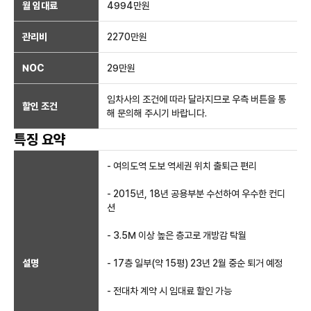
월 임대료
4994만
원
관리비
2270만원
NOC
29만
원
임차사의 조건에 따라 달라지므로 우측 버튼을 통
할인 조건
해 문의해 주시기 바랍니다.
특징 요약
- 여의도역 도보 역세권 위치 출퇴근 편리
- 2015년, 18년 공용부분 수선하여 우수한 컨디
션
- 3.5M 이상 높은 층고로 개방감 탁월
설명
- 17층 일부(약 15평) 23년 2월 중순 퇴거 예정
- 전대차 계약 시 임대료 할인 가능