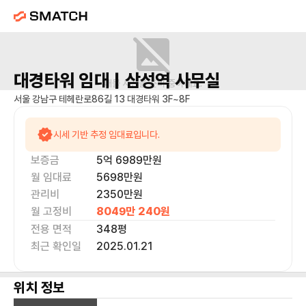
대경타워
임대 |
삼성역
사무실
매물 사진을 준비 중이에요.
서울 강남구 테헤란로86길 13 대경타워 3F~8F
시세 기반 추정 임대료입니다.
보증금
5억 6989만
원
월 임대료
5698만
원
관리비
2350만원
월 고정비
8049만 240
원
전용 면적
348
평
최근 확인일
2025.01.21
위치 정보