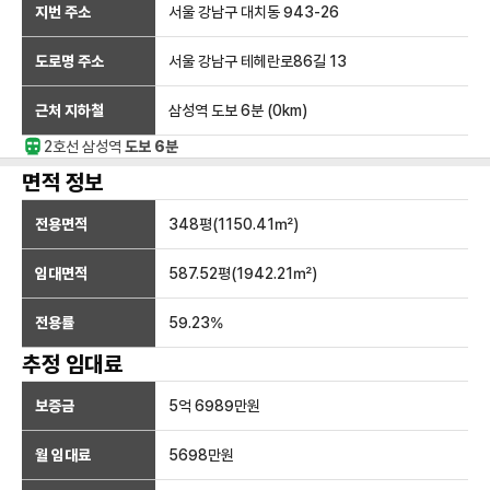
지번 주소
서울 강남구 대치동 943-26
도로명 주소
서울 강남구 테헤란로86길 13
근처 지하철
삼성역
도보 6분
(
0
km)
2호선
삼성
역
도보 6분
면적 정보
전용면적
348
평(
1150.41
㎡)
임대면적
587.52
평(
1942.21
㎡)
전용률
59.23
%
추정 임대료
보증금
5억 6989만
원
월 임대료
5698만
원