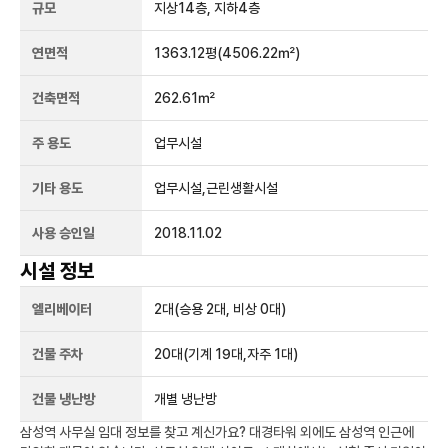
규모
지상
14
층, 지하
4
층
연면적
1363.12평
(4506.22㎡)
건축면적
262.61㎡
주 용도
업무시설
기타 용도
업무시설,근린생활시설
사용 승인일
2018.11.02
시설 정보
엘리베이터
2
대
(승용 2대, 비상 0대)
건물 주차
20
대
(기계 19대,자주 1대)
건물 냉난방
개별 냉난방
삼성역
사무실 임대 정보를 찾고 계신가요?
대경타워
외에도
삼성역
인근에