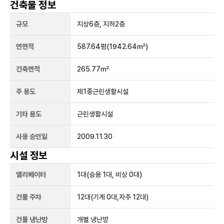
건축물 정보
규모
지상
6
층, 지하
2
층
연면적
587.64평
(1942.64㎡)
건축면적
265.77㎡
주 용도
제1종근린생활시설
기타 용도
근린생활시설
사용 승인일
2009.11.30
시설 정보
엘리베이터
1
대
(승용 1대, 비상 0대)
건물 주차
12
대
(기계 0대,자주 12대)
건물 냉난방
개별 냉난방