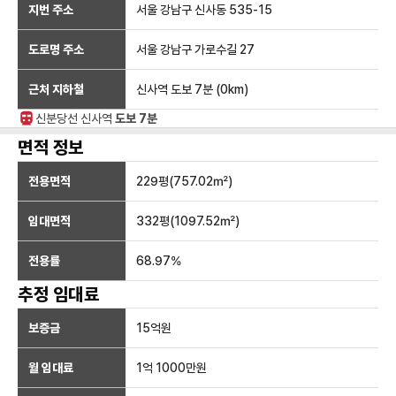
지번 주소
서울 강남구 신사동 535-15
도로명 주소
서울 강남구 가로수길 27
근처 지하철
신사역
도보 7분
(
0
km)
신분당선
신사
역
도보 7분
면적 정보
전용면적
229
평(
757.02
㎡)
임대면적
332
평(
1097.52
㎡)
전용률
68.97
%
추정 임대료
보증금
15억
원
월 임대료
1억 1000만
원