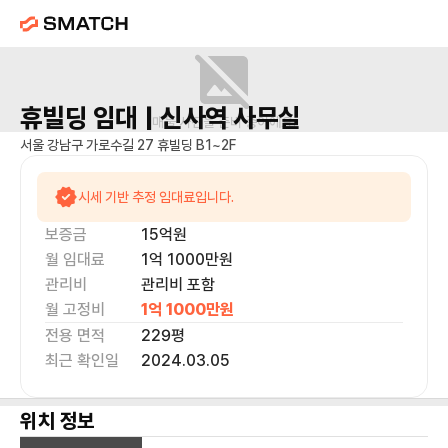
휴빌딩
임대 |
신사역
사무실
매물 사진을 준비 중이에요.
서울 강남구 가로수길 27 휴빌딩 B1~2F
시세 기반 추정 임대료입니다.
보증금
15억
원
월 임대료
1억 1000만
원
관리비
관리비 포함
월 고정비
1억 1000만
원
전용 면적
229
평
최근 확인일
2024.03.05
위치 정보