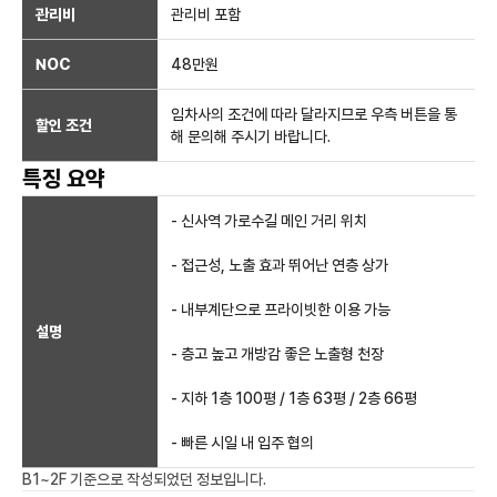
관리비
관리비 포함
NOC
48만
원
임차사의 조건에 따라 달라지므로 우측 버튼을 통
할인 조건
해 문의해 주시기 바랍니다.
특징 요약
- 신사역 가로수길 메인 거리 위치
- 접근성, 노출 효과 뛰어난 연층 상가
- 내부계단으로 프라이빗한 이용 가능
설명
- 층고 높고 개방감 좋은 노출형 천장
- 지하 1층 100평 / 1층 63평 / 2층 66평
- 빠른 시일 내 입주 협의
B1~2F
기준으로 작성되었던 정보입니다.