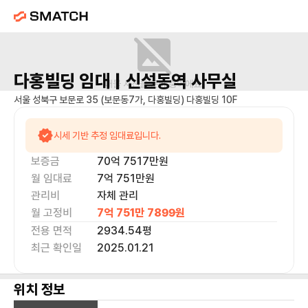
다홍빌딩
임대 |
신설동역
사무실
매물 사진을 준비 중이에요.
서울 성북구 보문로 35 (보문동7가, 다홍빌딩) 다홍빌딩 10F
시세 기반 추정 임대료입니다.
보증금
70억 7517만
원
월 임대료
7억 751만
원
관리비
자체 관리
월 고정비
7억 751만 7899
원
전용 면적
2934.54
평
최근 확인일
2025.01.21
위치 정보