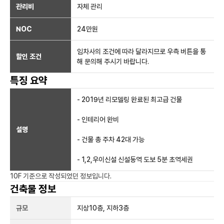
관리비
자체 관리
NOC
24만
원
임차사의 조건에 따라 달라지므로 우측 버튼을 통
할인 조건
해 문의해 주시기 바랍니다.
특징 요약
- 2019년 리모델링 완료된 최고급 건물
- 인테리어 완비
설명
- 건물 총 주차 42대 가능
- 1,2,우이신설 신설동역 도보 5분 초역세권
10F
기준으로 작성되었던 정보입니다.
건축물 정보
규모
지상
10
층, 지하
3
층