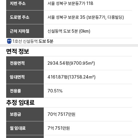
지번 주소
서울 성북구 보문동7가 118
도로명 주소
서울 성북구 보문로 35 (보문동7가, 다홍빌딩)
근처 지하철
신설동역
도보 5분
(
0
km)
1호선
신설동
역
도보 5분
면적 정보
전용면적
2934.54
평(
9700.95
㎡)
임대면적
4161.87
평(
13758.24
㎡)
전용률
70.51
%
추정 임대료
보증금
70억 7517만
원
월 임대료
7억 751만
원