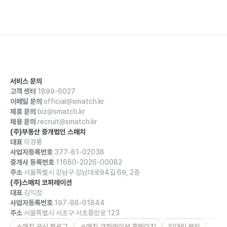
서비스 문의
고객 센터
1899-6027
이메일 문의
official@smatch.kr
제휴 문의
biz@smatch.kr
채용 문의
recruit@smatch.kr
(주)부동산 중개법인 스매치
대표
이경룡
사업자등록번호
377-81-02038
중개사 등록번호
11680-2026-00082
주소
서울특별시 강남구 강남대로94길 69, 2층
(주)스매치 코퍼레이션
대표
김익정
사업자등록번호
197-88-01844
주소
서울특별시 서초구 서초중앙로 123
스매치 공식 블로그
스매치 코퍼레이션 홈페이지
임대인 문의