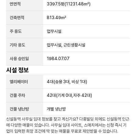
연면적
3397.5평
(11231.48㎡)
건축면적
813.49㎡
주 용도
업무시설
기타 용도
업무시설, 근린생활시설
사용 승인일
1984.07.07
시설 정보
엘리베이터
4
대
(승용 3대, 비상 1대)
건물 주차
42
대
(기계 0대,자주 42대)
건물 냉난방
개별 냉난방
신설동역
사무실 임대 정보를 찾고 계신가요?
다홍빌딩
외에도
신설동역
인근
에 다양한 매물이 있습니다. 사무실 임대 사이트, 스매치에서는 신청 즉시 기
업이 입력한 희망 조건에 딱 맞는 매물을 무료로 제안받을 수 있습니다.