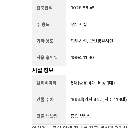
건축면적
1026.66㎡
주 용도
업무시설
기타 용도
업무시설, 근린생활시설
사용 승인일
1994.11.30
시설 정보
엘리베이터
5
대
(승용 4대, 비상 1대)
건물 주차
165
대
(기계 46대,자주 119대)
건물 냉난방
중앙 냉난방