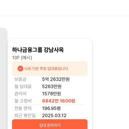
하나금융그룹 강남사옥
10F
(예시)
시세 기반 추정 임대료입니다.
보증금
5억 2632만
원
월 임대료
5263만
원
관리비
1578만원
월 고정비
6842만 1600
원
전용 면적
196.95
평
최근 확인일
2025.03.12
임대 문의하기