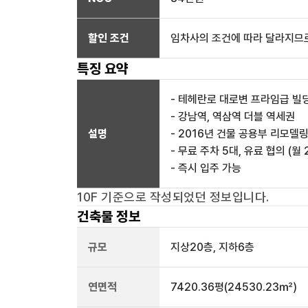
할인 조건
임차사의 조건에 따라 달라지므로
특징 요약
- 테헤란로 대로변 프라임급 빌
- 강남역, 역삼역 더블 역세권
설명
- 2016년 건물 공용부 리모델
- 무료 주차 5대, 유료 협의 (월 
- 즉시 입주 가능
10F
기준으로 작성되었던 정보입니다.
건축물 정보
규모
지상
20
층, 지하
6
층
연면적
7420.36평
(24530.23㎡)