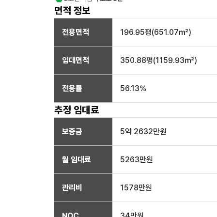
면적 정보
전용면적
196.95
평(
651.07
㎡)
임대면적
350.88
평(
1159.93
㎡)
전용률
56.13
%
추정 임대료
보증금
5억 2632만
원
월 임대료
5263만
원
관리비
1578만원
NOC
34만
원