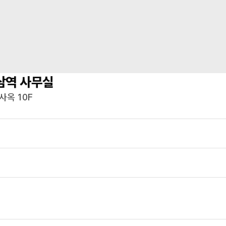
삼역
사무실
사옥 10F