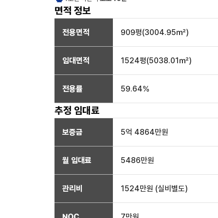
면적 정보
전용면적
909
평(
3004.95
㎡)
임대면적
1524
평(
5038.01
㎡)
전용률
59.64
%
추정 임대료
보증금
5억 4864만
원
월 임대료
5486만
원
관리비
1524만원 (실비별도)
NOC
7만
원