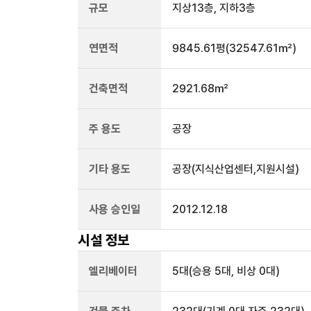
규모
지상
13
층, 지하
3
층
연면적
9845.61평
(32547.61㎡)
건축면적
2921.68㎡
주 용도
공장
기타 용도
공장(지식산업센터,지원시설)
사용 승인일
2012.12.18
시설 정보
엘리베이터
5
대
(승용 5대, 비상 0대)