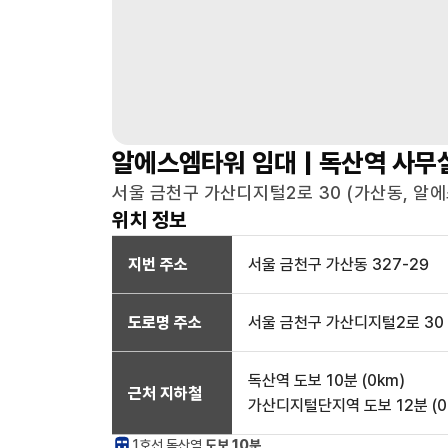
알에스엠타워
임대 |
독산역
사무
서울 금천구 가산디지털2로 30 (가산동, 알에스
위치 정보
지번 주소
서울 금천구 가산동 327-29
도로명 주소
서울 금천구 가산디지털2로 30
독산역
도보 10분
(
0
km)
근처 지하철
가산디지털단지역
도보 12분
(
0
1호선
독산
역
도보 10분