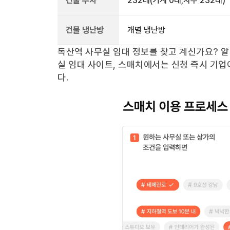
건물 주차
232
대
(기계 0대,자주 232대)
건물 냉난방
개별 냉난방
독산역
사무실 임대 정보를 찾고 계신가요?
알
실 임대 사이트, 스매치에서는 신청 즉시 기업
다.