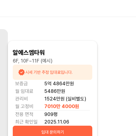
알에스엠타워
6F, 10F~11F
(예시)
시세 기반 추정 임대료입니다.
보증금
5억 4864만
원
월 임대료
5486만
원
관리비
1524만원 (실비별도)
월 고정비
7010만 4000
원
전용 면적
909
평
최근 확인일
2025.11.06
임대 문의하기