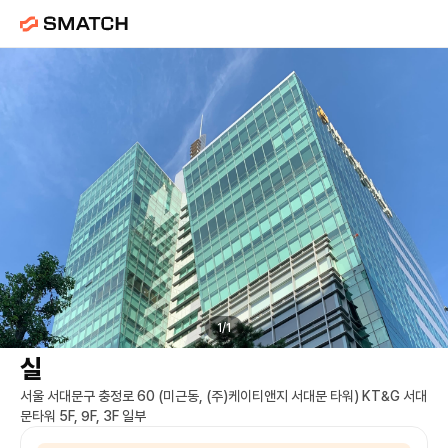
KT&G 서대문타워
임대 |
서대문역
사무
1
/
1
실
서울 서대문구 충정로 60 (미근동, (주)케이티앤지 서대문 타워) KT&G 서대
문타워 5F, 9F, 3F 일부