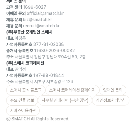
서비스 문의
고객 센터
1899-6027
이메일 문의
official@smatch.kr
제휴 문의
biz@smatch.kr
채용 문의
recruit@smatch.kr
(주)부동산 중개법인 스매치
대표
이경룡
사업자등록번호
377-81-02038
중개사 등록번호
11680-2026-00082
주소
서울특별시 강남구 강남대로94길 69, 2층
(주)스매치 코퍼레이션
대표
김익정
사업자등록번호
197-88-01844
주소
서울특별시 서초구 서초중앙로 123
스매치 공식 블로그
스매치 코퍼레이션 홈페이지
임대인 문의
주요 건물 정보
사무실 인테리어 (부산·경남)
개인정보처리방침
서비스이용약관
ⓒ SMATCH All Rights Reserved.