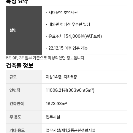
특징 요약
- 서대문역 초역세권
- 내외관 컨디션 우수한 빌딩
설명
- 유료주차 154,000원(VAT포함)
- 22.12.15 이후 입주 가능
5F, 9F, 3F 일부
기준으로 작성되었던 정보입니다.
건축물 정보
규모
지상
14
층, 지하
5
층
연면적
11008.21평
(36390.95㎡)
건축면적
1823.93㎡
주 용도
업무시설
기타 용도
업무시설/제1,2종근린생활시설