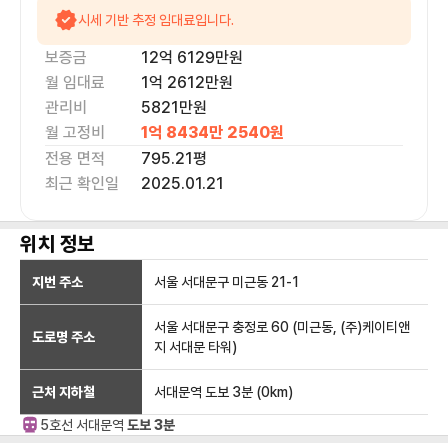
시세 기반 추정 임대료입니다.
보증금
12억 6129만
원
월 임대료
1억 2612만
원
관리비
5821만원
월 고정비
1억 8434만 2540
원
전용 면적
795.21
평
최근 확인일
2025.01.21
위치 정보
지번 주소
서울 서대문구 미근동 21-1
서울 서대문구 충정로 60 (미근동, (주)케이티앤
도로명 주소
지 서대문 타워)
근처 지하철
서대문역
도보 3분
(
0
km)
5호선
서대문
역
도보 3분