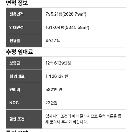
면적 정보
전용면적
795.21
평(
2628.79
㎡)
임대면적
1617.04
평(
5345.58
㎡)
전용률
49.17
%
추정 임대료
보증금
12억 6129만
원
월 임대료
1억 2612만
원
관리비
5821만원
NOC
23만
원
임차사의 조건에 따라 달라지므로 우측 버튼을 통
할인 조건
해 문의해 주시기 바랍니다.