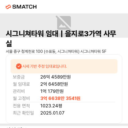
시그니쳐타워
임대 |
을지로3가역
사무
매물 사진을 준비 중이에요.
실
서울 중구 청계천로 100 (수표동, 시그니쳐타워) 시그니쳐타워 5F
시세 기반 추정 임대료입니다.
보증금
26억 4589만
원
월 임대료
2억 6458만
원
관리비
1억 179만원
월 고정비
3억 6638만 3541
원
전용 면적
1023.24
평
최근 확인일
2025.01.07