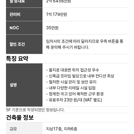
월 임대료
2억 6458만
원
관리비
1억 179만원
NOC
35만
원
임차사의 조건에 따라 달라지므로 우측 버튼을 통
할인 조건
해 문의해 주시기 바랍니다.
특징 요약
- 을지로 대로변 위치 접근성 우수
- 신축급 프라임 빌딩으로 내부 컨디션 최상
- 철저한 시설 관리 및 보안 유지
설명
- 내부 다양한 리테일 시설 입점
- 청계천 끼고 있어 쾌적한 근무 환경
- 유료주차 23만 원/대 (VAT 별도)
5F
기준으로 작성되었던 정보입니다.
건축물 정보
규모
지상
17
층, 지하
6
층