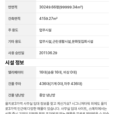
연면적
30249.66평
(99999.34㎡)
건축면적
4159.27㎡
주 용도
업무시설
기타 용도
업무시설,근린생활시설,문화및집회시설
사용 승인일
2011.06.29
시설 정보
엘리베이터
16
대
(승용 16대, 비상 0대)
건물 주차
436
대
(기계 0대,자주 436대)
건물 냉난방
중앙 냉난방
을지로3가역
사무실 임대 정보를 찾고 계신가요?
시그니쳐타워
외에도
을지
로3가역
인근에 다양한 매물이 있습니다. 사무실 임대 사이트, 스매치에서는
신청 즉시 기업이 입력한 희망 조건에 딱 맞는 매물을 무료로 제안받을 수 있습