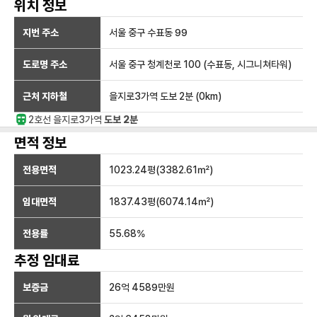
위치 정보
지번 주소
서울 중구 수표동 99
도로명 주소
서울 중구 청계천로 100 (수표동, 시그니쳐타워)
근처 지하철
을지로3가역
도보 2분
(
0
km)
2호선
을지로3가
역
도보 2분
면적 정보
전용면적
1023.24
평(
3382.61
㎡)
임대면적
1837.43
평(
6074.14
㎡)
전용률
55.68
%
추정 임대료
보증금
26억 4589만
원