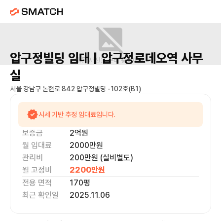
압구정빌딩
임대 |
압구정로데오역
사무
매물 사진을 준비 중이에요.
실
서울 강남구 논현로 842 압구정빌딩 -102호(B1)
시세 기반 추정 임대료입니다.
보증금
2억
원
월 임대료
2000만
원
관리비
200만원 (실비별도)
월 고정비
2200만
원
전용 면적
170
평
최근 확인일
2025.11.06