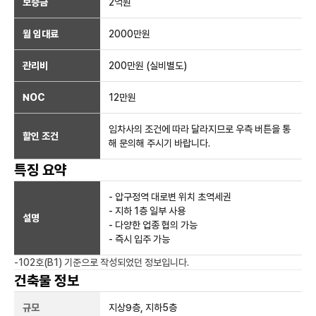
보증금
2억
원
월 임대료
2000만
원
관리비
200만원 (실비별도)
NOC
12만
원
임차사의 조건에 따라 달라지므로 우측 버튼을 통
할인 조건
해 문의해 주시기 바랍니다.
특징 요약
- 압구정역 대로변 위치 초역세권
- 지하 1층 일부 사용
설명
- 다양한 업종 협의 가능
- 즉시 입주 가능
-102호(B1)
기준으로 작성되었던 정보입니다.
건축물 정보
규모
지상
9
층, 지하
5
층