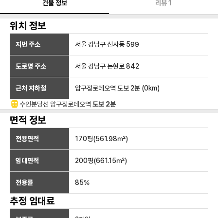
건물 정보
리뷰
1
위치 정보
지번 주소
서울 강남구 신사동 599
도로명 주소
서울 강남구 논현로 842
근처 지하철
압구정로데오역
도보 2분
(
0
km)
수인분당선
압구정로데오
역
도보 2분
면적 정보
전용면적
170
평(
561.98
㎡)
임대면적
200
평(
661.15
㎡)
전용률
85
%
추정 임대료