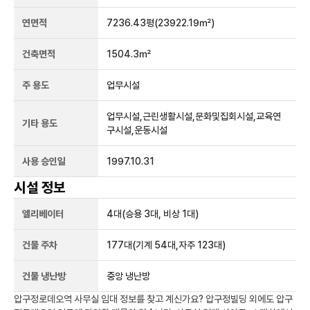
연면적
7236.43평
(23922.19㎡)
건축면적
1504.3㎡
주 용도
업무시설
업무시설,근린생활시설,문화및집회시설,교육연
기타 용도
구시설,운동시설
사용 승인일
1997.10.31
시설 정보
엘리베이터
4
대
(승용 3대, 비상 1대)
건물 주차
177
대
(기계 54대,자주 123대)
건물 냉난방
중앙 냉난방
압구정로데오역
사무실 임대 정보를 찾고 계신가요?
압구정빌딩
외에도
압구