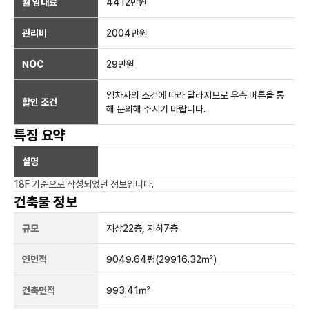
월 임대료
4412만
원
관리비
2004만원
NOC
29만
원
임차사의 조건에 따라 달라지므로 우측 버튼을 통
할인 조건
해 문의해 주시기 바랍니다.
특징 요약
설명
18F
기준으로 작성되었던 정보입니다.
건축물 정보
규모
지상
22
층, 지하
7
층
연면적
9049.64평
(29916.32㎡)
건축면적
993.41㎡