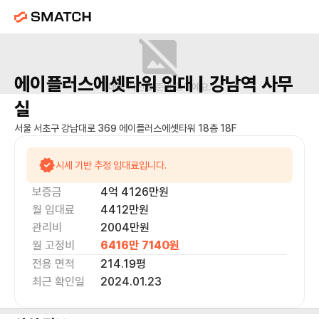
에이플러스에셋타워
임대 |
강남역
사무
매물 사진을 준비 중이에요.
실
서울 서초구 강남대로 369 에이플러스에셋타워 18층 18F
시세 기반 추정 임대료입니다.
보증금
4억 4126만
원
월 임대료
4412만
원
관리비
2004만원
월 고정비
6416만 7140
원
전용 면적
214.19
평
최근 확인일
2024.01.23