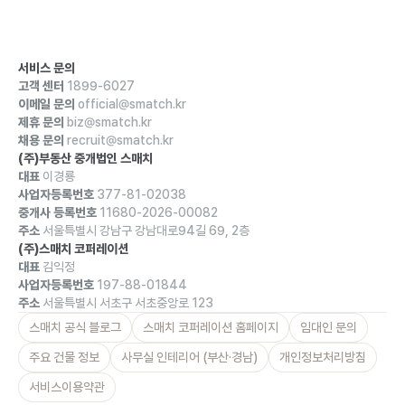
서비스 문의
고객 센터
1899-6027
이메일 문의
official@smatch.kr
제휴 문의
biz@smatch.kr
채용 문의
recruit@smatch.kr
(주)부동산 중개법인 스매치
대표
이경룡
사업자등록번호
377-81-02038
중개사 등록번호
11680-2026-00082
주소
서울특별시 강남구 강남대로94길 69, 2층
(주)스매치 코퍼레이션
대표
김익정
사업자등록번호
197-88-01844
주소
서울특별시 서초구 서초중앙로 123
스매치 공식 블로그
스매치 코퍼레이션 홈페이지
임대인 문의
주요 건물 정보
사무실 인테리어 (부산·경남)
개인정보처리방침
서비스이용약관