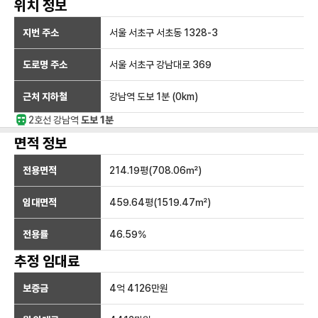
위치 정보
지번 주소
서울 서초구 서초동 1328-3
도로명 주소
서울 서초구 강남대로 369
근처 지하철
강남역
도보 1분
(
0
km)
2호선
강남
역
도보 1분
면적 정보
전용면적
214.19
평(
708.06
㎡)
임대면적
459.64
평(
1519.47
㎡)
전용률
46.59
%
추정 임대료
보증금
4억 4126만
원