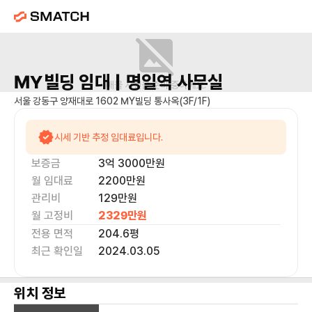
MY빌딩
임대 |
명일역
사무실
매물 사진을 준비 중이에요.
서울 강동구 양재대로 1602 MY빌딩 통사옥(3F/1F)
시세 기반 추정 임대료입니다.
보증금
3억 3000만
원
월 임대료
2200만
원
관리비
129만원
월 고정비
2329만
원
전용 면적
204.6
평
최근 확인일
2024.03.05
위치 정보