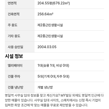
연면적
204.55평
(676.22㎡)
건축면적
256.64㎡
주 용도
제2종근린생활시설
기타 용도
제2종근린생활시설
사용 승인일
2004.03.05
시설 정보
엘리베이터
1
대
(승용 1대, 비상 0대)
건물 주차
5
대
(기계 0대,자주 5대)
건물 냉난방
개별 냉난방
명일역
사무실 임대 정보를 찾고 계신가요?
MY빌딩
외에도
명일역
인근에 다
양한 매물이 있습니다. 사무실 임대 사이트, 스매치에서는 신청 즉시 기업이
입력한 희망 조건에 딱 맞는 매물을 무료로 제안받을 수 있습니다.