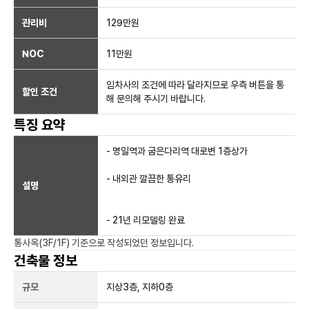
관리비
129만원
NOC
11만
원
임차사의 조건에 따라 달라지므로 우측 버튼을 통
할인 조건
해 문의해 주시기 바랍니다.
특징 요약
- 명일역과 굽은다리역 대로변 1층상가
- 내외관 깔끔한 통유리
설명
- 21년 리모델링 완료
통사옥(3F/1F)
기준으로 작성되었던 정보입니다.
건축물 정보
규모
지상
3
층, 지하
0
층