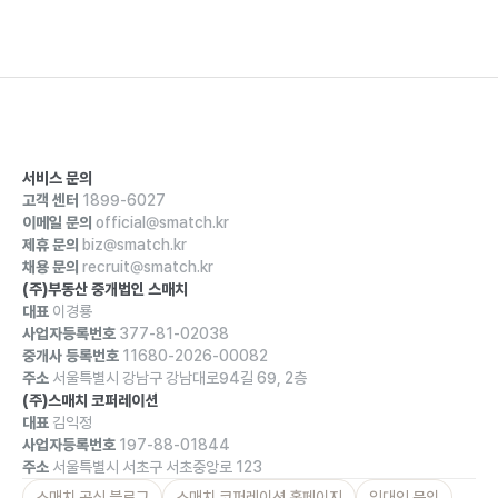
서비스 문의
고객 센터
1899-6027
이메일 문의
official@smatch.kr
제휴 문의
biz@smatch.kr
채용 문의
recruit@smatch.kr
(주)부동산 중개법인 스매치
대표
이경룡
사업자등록번호
377-81-02038
중개사 등록번호
11680-2026-00082
주소
서울특별시 강남구 강남대로94길 69, 2층
(주)스매치 코퍼레이션
대표
김익정
사업자등록번호
197-88-01844
주소
서울특별시 서초구 서초중앙로 123
스매치 공식 블로그
스매치 코퍼레이션 홈페이지
임대인 문의