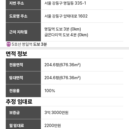
지번 주소
서울 강동구 명일동 335-1
도로명 주소
서울 강동구 양재대로 1602
명일역
도보 3분
(
0
km)
근처 지하철
굽은다리역
도보 4분
(
0
km)
5호선
명일
역
도보 3분
면적 정보
전용면적
204.6
평(
676.36
㎡)
임대면적
204.6
평(
676.36
㎡)
전용률
100
%
추정 임대료
보증금
3억 3000만
원
월 임대료
2200만
원