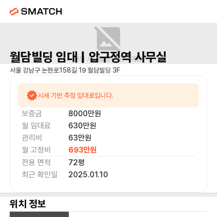
월담빌딩
임대 |
압구정역
사무실
매물 사진을 준비 중이에요.
서울 강남구 논현로158길 19 월담빌딩 3F
시세 기반 추정 임대료입니다.
보증금
8000만
원
월 임대료
630만
원
관리비
63만원
월 고정비
693만
원
전용 면적
72
평
최근 확인일
2025.01.10
위치 정보