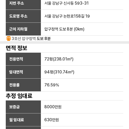
지번 주소
서울 강남구 신사동 593-31
도로명 주소
서울 강남구 논현로158길 19
근처 지하철
압구정역
도보 8분
(
0
km)
3호선
압구정
역
도보 8분
면적 정보
전용면적
72
평(
238.01
㎡)
임대면적
94
평(
310.74
㎡)
전용률
76.59
%
추정 임대료
보증금
8000만
원
월 임대료
630만
원