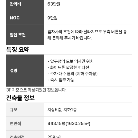
관리비
63만원
NOC
9만
원
임차사의 조건에 따라 달라지므로 우측 버튼을 통
할인 조건
해 문의해 주시기 바랍니다.
특징 요약
- 압구정역 도보 역세권 위치
- 화이트톤 깔끔한 컨디션
설명
- 주차 대수 협의 (지하 주차장)
- 즉시 입주 가능
3F
기준으로 작성되었던 정보입니다.
건축물 정보
규모
지상
6
층, 지하
1
층
연면적
493.15평
(1630.25㎡)
건축면적
258㎡