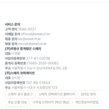
서비스 문의
고객 센터
1899-6027
이메일 문의
official@smatch.kr
제휴 문의
biz@smatch.kr
채용 문의
recruit@smatch.kr
(주)부동산 중개법인 스매치
대표
이경룡
사업자등록번호
377-81-02038
중개사 등록번호
11680-2026-00082
주소
서울특별시 강남구 강남대로94길 69, 2층
(주)스매치 코퍼레이션
대표
김익정
사업자등록번호
197-88-01844
주소
서울특별시 서초구 서초중앙로 123
스매치 공식 블로그
스매치 코퍼레이션 홈페이지
임대인 문의
주요 건물 정보
사무실 인테리어 (부산·경남)
개인정보처리방침