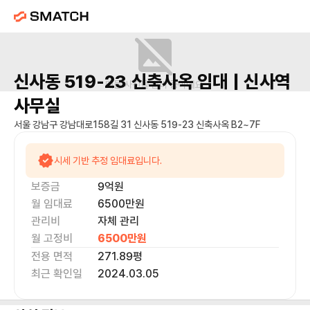
신사동 519-23 신축사옥
임대 |
신사역
매물 사진을 준비 중이에요.
사무실
서울 강남구 강남대로158길 31 신사동 519-23 신축사옥 B2~7F
시세 기반 추정 임대료입니다.
보증금
9억
원
월 임대료
6500만
원
관리비
자체 관리
월 고정비
6500만
원
전용 면적
271.89
평
최근 확인일
2024.03.05