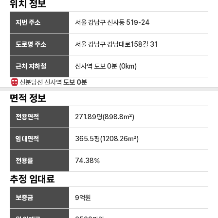
위치 정보
지번 주소
서울 강남구 신사동 519-24
도로명 주소
서울 강남구 강남대로158길 31
근처 지하철
신사역
도보 0분
(
0
km)
신분당선
신사
역
도보 0분
면적 정보
전용면적
271.89
평(
898.8
㎡)
임대면적
365.5
평(
1208.26
㎡)
전용률
74.38
%
추정 임대료
보증금
9억
원