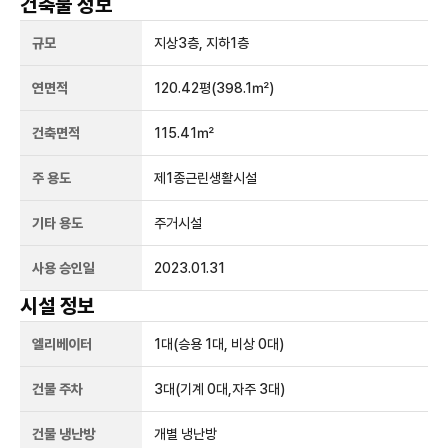
건축물 정보
규모
지상
3
층, 지하
1
층
연면적
120.42평
(398.1㎡)
건축면적
115.41㎡
주 용도
제1종근린생활시설
기타 용도
주거시설
사용 승인일
2023.01.31
시설 정보
엘리베이터
1
대
(승용 1대, 비상 0대)
건물 주차
3
대
(기계 0대,자주 3대)
건물 냉난방
개별 냉난방