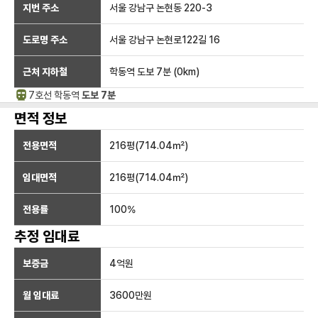
지번 주소
서울 강남구 논현동 220-3
도로명 주소
서울 강남구 논현로122길 16
근처 지하철
학동역
도보 7분
(
0
km)
7호선
학동
역
도보 7분
면적 정보
전용면적
216
평(
714.04
㎡)
임대면적
216
평(
714.04
㎡)
전용률
100
%
추정 임대료
보증금
4억
원
월 임대료
3600만
원