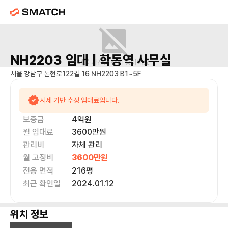
NH2203
임대 |
학동역
사무실
매물 사진을 준비 중이에요.
서울 강남구 논현로122길 16 NH2203 B1~5F
시세 기반 추정 임대료입니다.
보증금
4억
원
월 임대료
3600만
원
관리비
자체 관리
월 고정비
3600만
원
전용 면적
216
평
최근 확인일
2024.01.12
위치 정보