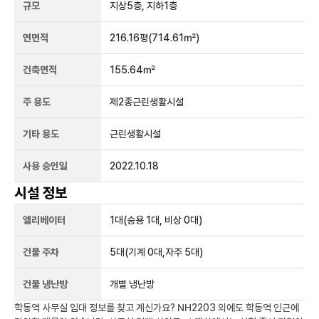
규모
지상
5
층, 지하
1
층
연면적
216.16평
(714.61㎡)
건축면적
155.64㎡
주 용도
제2종근린생활시설
기타 용도
근린생활시설
사용 승인일
2022.10.18
시설 정보
엘리베이터
1
대
(승용 1대, 비상 0대)
건물 주차
5
대
(기계 0대,자주 5대)
건물 냉난방
개별 냉난방
학동역
사무실 임대 정보를 찾고 계신가요?
NH2203
외에도
학동역
인근에