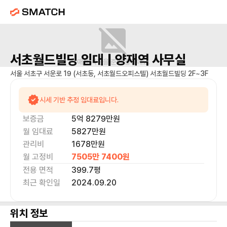
서초월드빌딩
임대 |
양재역
사무실
매물 사진을 준비 중이에요.
서울 서초구 서운로 19 (서초동, 서초월드오피스텔) 서초월드빌딩 2F~3F
시세 기반 추정 임대료입니다.
보증금
5억 8279만
원
월 임대료
5827만
원
관리비
1678만원
월 고정비
7505만 7400
원
전용 면적
399.7
평
최근 확인일
2024.09.20
위치 정보