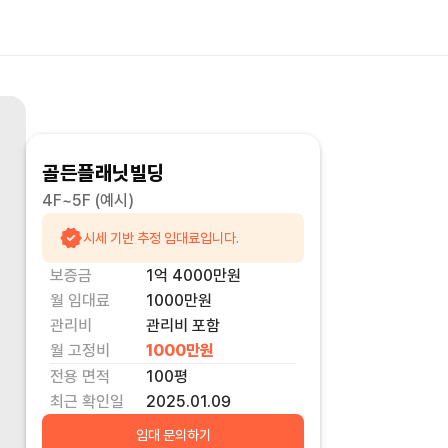
골든플래닛빌딩
4F~5F
(예시)
시세 기반 추정 임대료입니다.
보증금
1억 4000만
원
월 임대료
1000만
원
관리비
관리비 포함
월 고정비
1000만
원
전용 면적
100
평
최근 확인일
2025.01.09
임대 문의하기