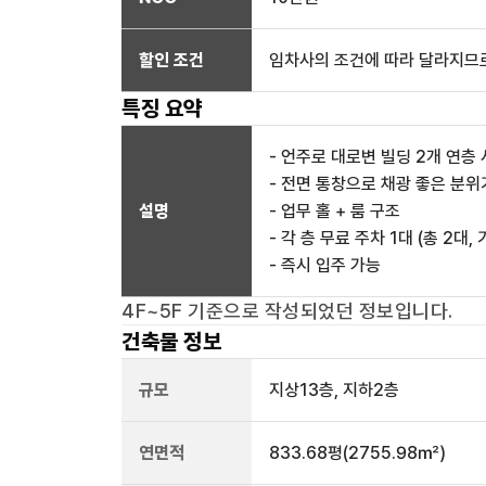
할인 조건
임차사의 조건에 따라 달라지므로
특징 요약
- 언주로 대로변 빌딩 2개 연층
- 전면 통창으로 채광 좋은 분위
설명
- 업무 홀 + 룸 구조
- 각 층 무료 주차 1대 (총 2대,
- 즉시 입주 가능
4F~5F
기준으로 작성되었던 정보입니다.
건축물 정보
규모
지상
13
층, 지하
2
층
연면적
833.68평
(2755.98㎡)