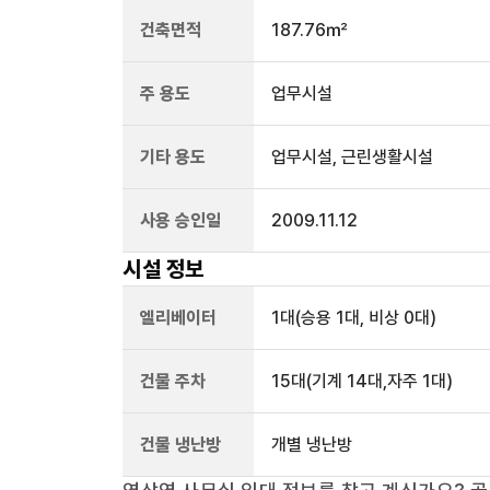
건축면적
187.76㎡
주 용도
업무시설
기타 용도
업무시설, 근린생활시설
사용 승인일
2009.11.12
시설 정보
엘리베이터
1
대
(승용 1대, 비상 0대)
건물 주차
15
대
(기계 14대,자주 1대)
건물 냉난방
개별 냉난방