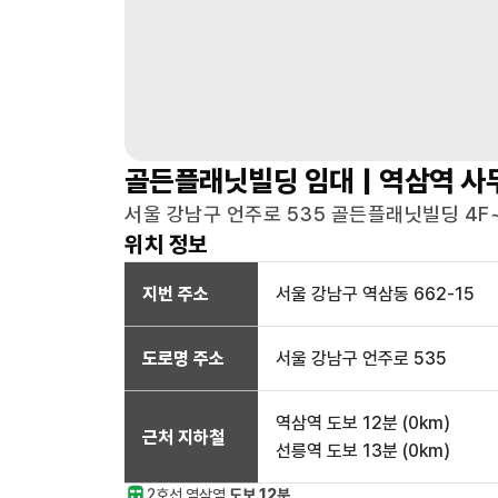
골든플래닛빌딩
임대 |
역삼역
사
서울 강남구 언주로 535 골든플래닛빌딩 4F
위치 정보
지번 주소
서울 강남구 역삼동 662-15
도로명 주소
서울 강남구 언주로 535
역삼역
도보 12분
(
0
km)
근처 지하철
선릉역
도보 13분
(
0
km)
2호선
역삼
역
도보 12분