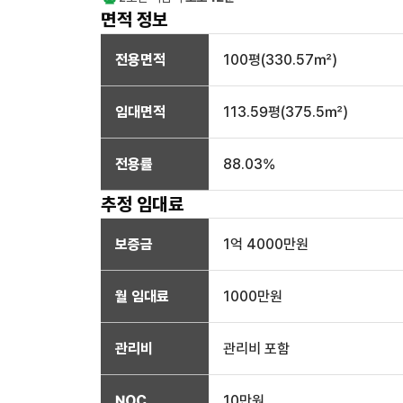
면적 정보
전용면적
100
평(
330.57
㎡)
임대면적
113.59
평(
375.5
㎡)
전용률
88.03
%
추정 임대료
보증금
1억 4000만
원
월 임대료
1000만
원
관리비
관리비 포함
NOC
10만
원