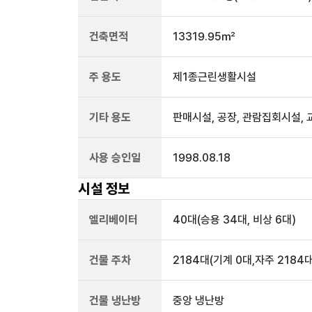
건축면적
13319.95㎡
주 용도
제1종근린생활시설
기타 용도
판매시설, 공장, 관람집회시설,
사용 승인일
1998.08.18
시설 정보
엘리베이터
40
대
(승용 34대, 비상 6대)
건물 주차
2184
대
(기계 0대,자주 2184대
건물 냉난방
중앙 냉난방