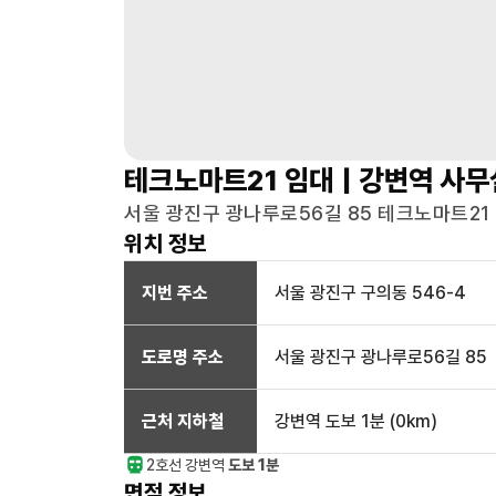
테크노마트21
임대 |
강변역
사무
서울 광진구 광나루로56길 85 테크노마트21 
위치 정보
지번 주소
서울 광진구 구의동 546-4
도로명 주소
서울 광진구 광나루로56길 85
근처 지하철
강변역
도보 1분
(
0
km)
2호선
강변
역
도보 1분
면적 정보