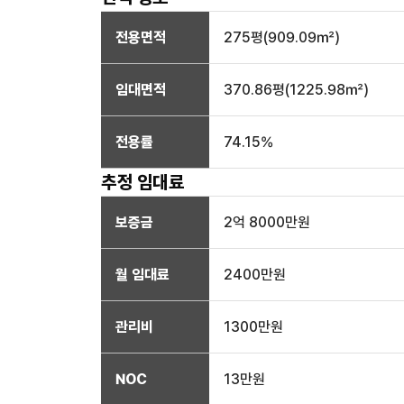
전용면적
275
평(
909.09
㎡)
임대면적
370.86
평(
1225.98
㎡)
전용률
74.15
%
추정 임대료
보증금
2억 8000만
원
월 임대료
2400만
원
관리비
1300만원
NOC
13만
원