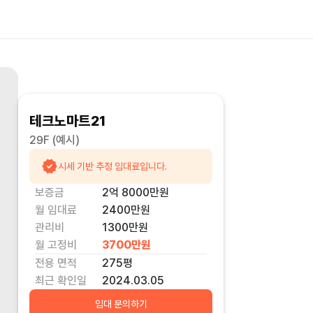
테크노마트21
29F
(예시)
시세 기반 추정 임대료입니다.
보증금
2억 8000만
원
월 임대료
2400만
원
관리비
1300만원
월 고정비
3700만
원
전용 면적
275
평
최근 확인일
2024.03.05
임대 문의하기