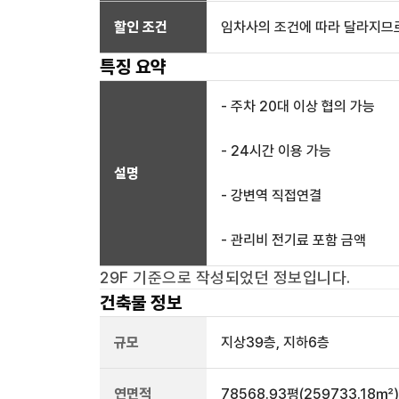
할인 조건
임차사의 조건에 따라 달라지므로
특징 요약
- 주차 20대 이상 협의 가능
- 24시간 이용 가능
설명
- 강변역 직접연결
- 관리비 전기료 포함 금액
29F
기준으로 작성되었던 정보입니다.
건축물 정보
규모
지상
39
층, 지하
6
층
연면적
78568.93평
(259733.18㎡)