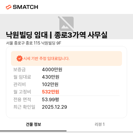
낙원빌딩
임대 |
종로3가역
사무실
매물 사진을 준비 중이에요.
서울 종로구 종로 115 낙원빌딩 9F
시세 기반 추정 임대료입니다.
보증금
4000만
원
월 임대료
430만
원
관리비
102만원
월 고정비
532만
원
전용 면적
53.99
평
최근 확인일
2025.12.29
건물 정보
리뷰
1