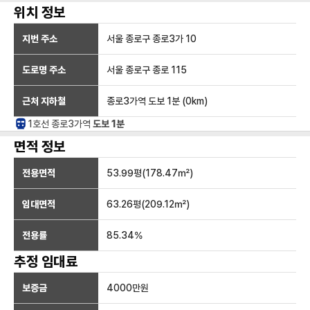
위치 정보
지번 주소
서울 종로구 종로3가 10
도로명 주소
서울 종로구 종로 115
근처 지하철
종로3가역
도보 1분
(
0
km)
1호선
종로3가
역
도보 1분
면적 정보
전용면적
53.99
평(
178.47
㎡)
임대면적
63.26
평(
209.12
㎡)
전용률
85.34
%
추정 임대료
보증금
4000만
원