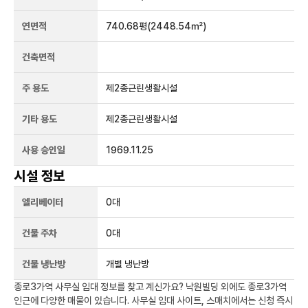
연면적
740.68평
(2448.54㎡)
건축면적
주 용도
제2종근린생활시설
기타 용도
제2종근린생활시설
사용 승인일
1969.11.25
시설 정보
엘리베이터
0
대
건물 주차
0
대
건물 냉난방
개별 냉난방
종로3가역
사무실 임대 정보를 찾고 계신가요?
낙원빌딩
외에도
종로3가역
인근에 다양한 매물이 있습니다. 사무실 임대 사이트, 스매치에서는 신청 즉시