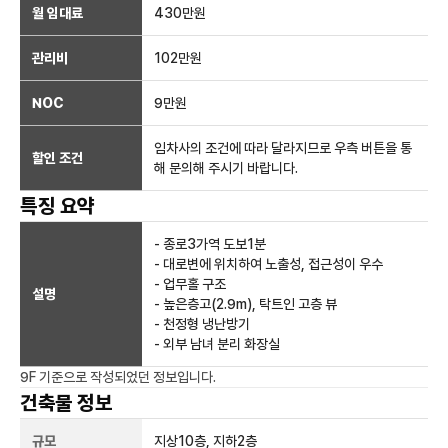
월 임대료
430만
원
관리비
102만원
NOC
9만
원
임차사의 조건에 따라 달라지므로 우측 버튼을 통
할인 조건
해 문의해 주시기 바랍니다.
특징 요약
- 종로3가역 도보1분
- 대로변에 위치하여 노출성, 접근성이 우수
- 업무홀 구조
설명
- 높은층고(2.9m), 탁트인 고층 뷰
- 천정형 냉난방기
- 외부 남녀 분리 화장실
9F
기준으로 작성되었던 정보입니다.
건축물 정보
규모
지상
10
층, 지하
2
층