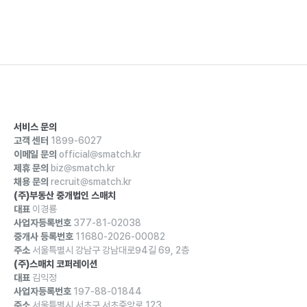
서비스 문의
고객 센터
1899-6027
이메일 문의
official@smatch.kr
제휴 문의
biz@smatch.kr
채용 문의
recruit@smatch.kr
(주)부동산 중개법인 스매치
대표
이경룡
사업자등록번호
377-81-02038
중개사 등록번호
11680-2026-00082
주소
서울특별시 강남구 강남대로94길 69, 2층
(주)스매치 코퍼레이션
대표
김익정
사업자등록번호
197-88-01844
주소
서울특별시 서초구 서초중앙로 123