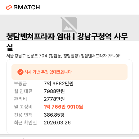
청담벤쳐프라자
임대 |
강남구청역
사무
매물 사진을 준비 중이에요.
실
서울 강남구 선릉로 704 (청담동, 청담빌딩) 청담벤쳐프라자 7F~9F
시세 기반 추정 임대료입니다.
보증금
7억 9882만
원
월 임대료
7988만
원
관리비
2778만원
월 고정비
1억 766만 9910
원
전용 면적
386.85
평
최근 확인일
2026.03.26