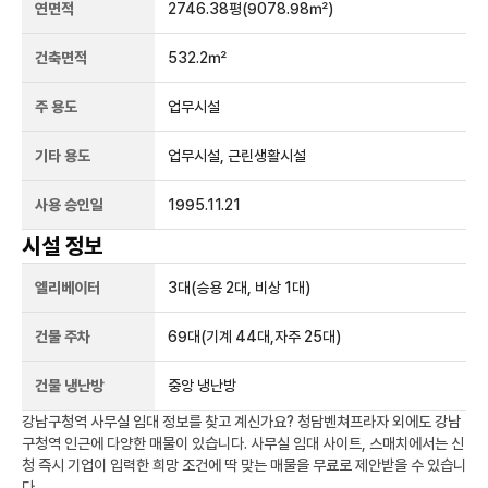
연면적
2746.38평
(9078.98㎡)
건축면적
532.2㎡
주 용도
업무시설
기타 용도
업무시설, 근린생활시설
사용 승인일
1995.11.21
시설 정보
엘리베이터
3
대
(승용 2대, 비상 1대)
건물 주차
69
대
(기계 44대,자주 25대)
건물 냉난방
중앙 냉난방
강남구청역
사무실 임대 정보를 찾고 계신가요?
청담벤쳐프라자
외에도
강남
구청역
인근에 다양한 매물이 있습니다. 사무실 임대 사이트, 스매치에서는 신
청 즉시 기업이 입력한 희망 조건에 딱 맞는 매물을 무료로 제안받을 수 있습니
다.