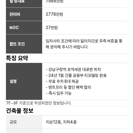
월 임대료
7988만
원
관리비
2778만원
NOC
27만
원
임차사의 조건에 따라 달라지므로 우측 버튼을 통
할인 조건
해 문의해 주시기 바랍니다.
특징 요약
- 강남구청역 초역세권 대로변 위치
- 24년 1월 건물 공용부 리모델링 완료
설명
- 무료 주차 8대 제공
- 렌트프리 등 할인 혜택 협의
- 즉시 입주 가능
7F~9F
기준으로 작성되었던 정보입니다.
건축물 정보
규모
지상
12
층, 지하
4
층