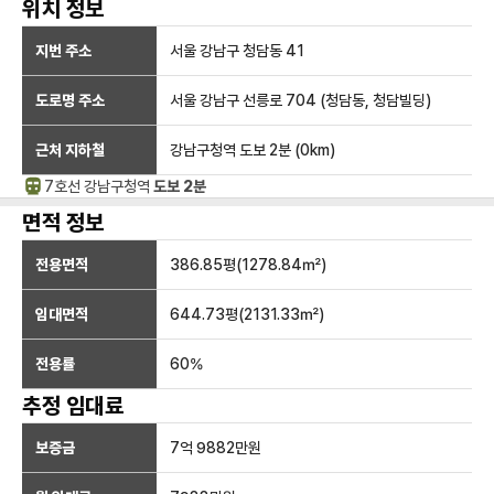
위치 정보
지번 주소
서울 강남구 청담동 41
도로명 주소
서울 강남구 선릉로 704 (청담동, 청담빌딩)
근처 지하철
강남구청역
도보 2분
(
0
km)
7호선
강남구청
역
도보 2분
면적 정보
전용면적
386.85
평(
1278.84
㎡)
임대면적
644.73
평(
2131.33
㎡)
전용률
60
%
추정 임대료
보증금
7억 9882만
원