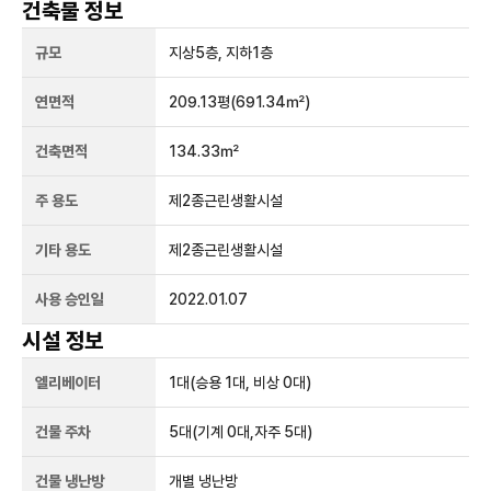
건축물 정보
규모
지상
5
층, 지하
1
층
연면적
209.13평
(691.34㎡)
건축면적
134.33㎡
주 용도
제2종근린생활시설
기타 용도
제2종근린생활시설
사용 승인일
2022.01.07
시설 정보
엘리베이터
1
대
(승용 1대, 비상 0대)
건물 주차
5
대
(기계 0대,자주 5대)
건물 냉난방
개별 냉난방