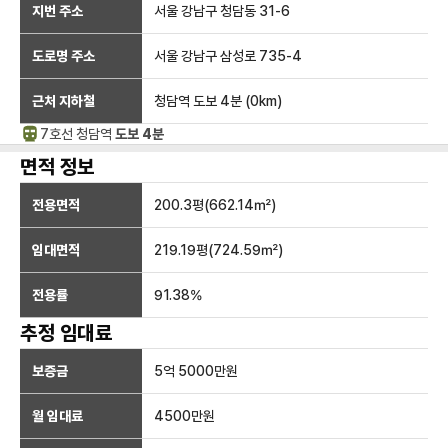
지번 주소
서울 강남구 청담동 31-6
도로명 주소
서울 강남구 삼성로 735-4
근처 지하철
청담역
도보 4분
(
0
km)
7호선
청담
역
도보 4분
면적 정보
전용면적
200.3
평(
662.14
㎡)
임대면적
219.19
평(
724.59
㎡)
전용률
91.38
%
추정 임대료
보증금
5억 5000만
원
월 임대료
4500만
원