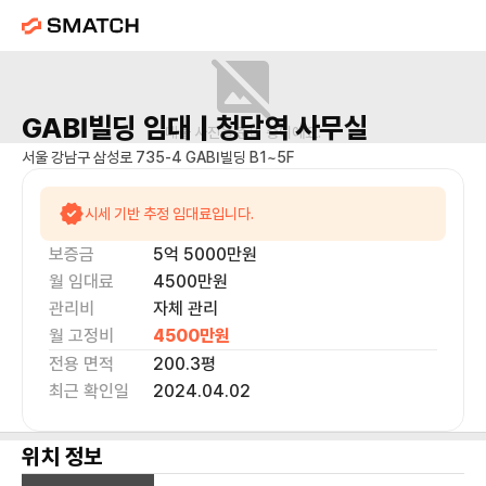
GABI빌딩
임대 |
청담역
사무실
매물 사진을 준비 중이에요.
서울 강남구 삼성로 735-4 GABI빌딩 B1~5F
시세 기반 추정 임대료입니다.
보증금
5억 5000만
원
월 임대료
4500만
원
관리비
자체 관리
월 고정비
4500만
원
전용 면적
200.3
평
최근 확인일
2024.04.02
위치 정보