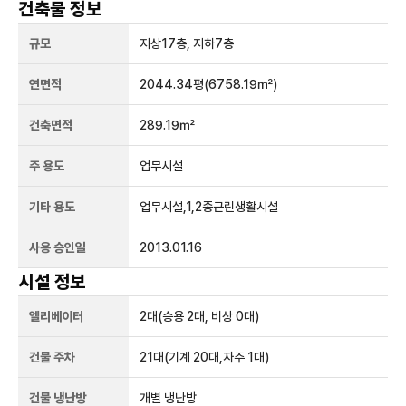
건축물 정보
규모
지상
17
층, 지하
7
층
연면적
2044.34평
(6758.19㎡)
건축면적
289.19㎡
주 용도
업무시설
기타 용도
업무시설,1,2종근린생활시설
사용 승인일
2013.01.16
시설 정보
엘리베이터
2
대
(승용 2대, 비상 0대)
건물 주차
21
대
(기계 20대,자주 1대)
건물 냉난방
개별 냉난방