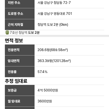
지번 주소
서울 강남구 청담동 72-7
도로명 주소
서울 강남구 영동대로 701
근처 지하철
청담역
도보 2분
(
0
km)
7호선
청담
역
도보 2분
면적 정보
전용면적
208.6
평(
689.58
㎡)
임대면적
363.39
평(
1201.28
㎡)
전용률
57.4
%
추정 임대료
보증금
4억 5000만
원
월 임대료
3600만
원