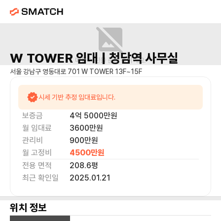
W TOWER
임대 |
청담역
사무실
매물 사진을 준비 중이에요.
서울 강남구 영동대로 701 W TOWER 13F~15F
시세 기반 추정 임대료입니다.
보증금
4억 5000만
원
월 임대료
3600만
원
관리비
900만원
월 고정비
4500만
원
전용 면적
208.6
평
최근 확인일
2025.01.21
위치 정보