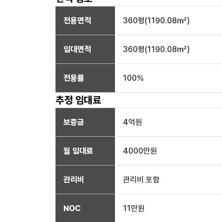
전용면적
360
평(
1190.08
㎡)
임대면적
360
평(
1190.08
㎡)
전용률
100
%
추정 임대료
보증금
4억
원
월 임대료
4000만
원
관리비
관리비 포함
NOC
11만
원