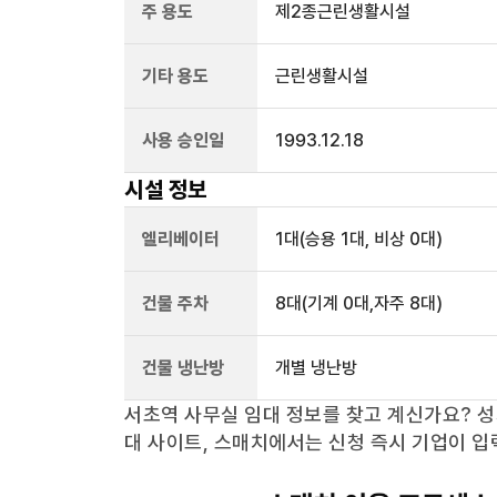
주 용도
제2종근린생활시설
기타 용도
근린생활시설
사용 승인일
1993.12.18
시설 정보
엘리베이터
1
대
(승용 1대, 비상 0대)
건물 주차
8
대
(기계 0대,자주 8대)
건물 냉난방
개별 냉난방
서초역
사무실 임대 정보를 찾고 계신가요?
성
대 사이트, 스매치에서는 신청 즉시 기업이 입