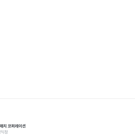
스매치 코퍼레이션
익정