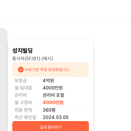
성지빌딩
통사옥(5F/B1)
(예시)
시세 기반 추정 임대료입니다.
보증금
4억
원
월 임대료
4000만
원
관리비
관리비 포함
월 고정비
4000만
원
전용 면적
360
평
최근 확인일
2024.03.05
임대 문의하기