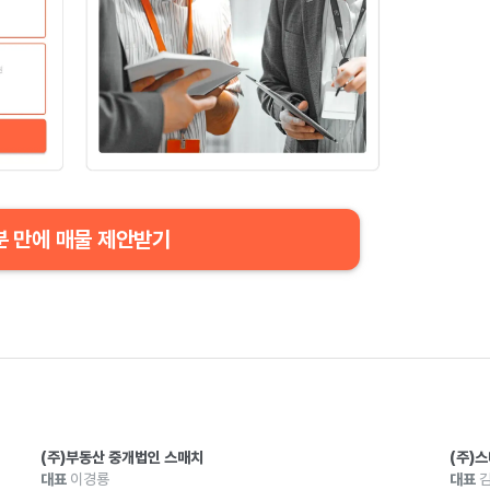
분 만에 매물 제안받기
(주)부동산 중개법인 스매치
(주)
대표
이경룡
대표
김