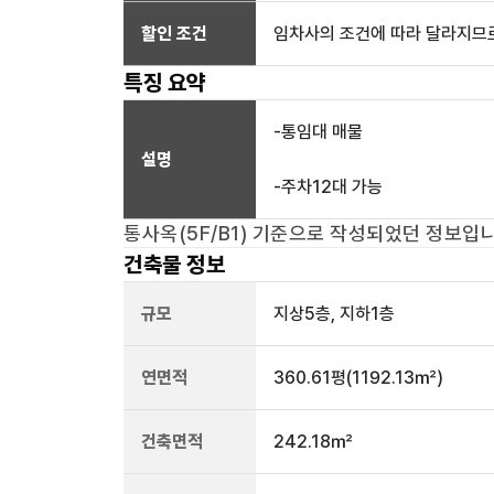
할인 조건
임차사의 조건에 따라 달라지므로
특징 요약
-통임대 매물
설명
-주차12대 가능
통사옥(5F/B1)
기준으로 작성되었던 정보입니
건축물 정보
규모
지상
5
층, 지하
1
층
연면적
360.61평
(1192.13㎡)
건축면적
242.18㎡