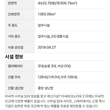
연면적
4932.78평
(16306.79㎡)
건축면적
1365.06㎡
주 용도
업무시설
기타 용도
업무시설,근린생활시설
사용 승인일
2019.09.27
시설 정보
엘리베이터
3
대
(승용 3대, 비상 0대)
건물 주차
126
대
(기계 0대,자주 126대)
건물 냉난방
중앙 냉난방
마곡역
사무실 임대 정보를 찾고 계신가요?
마곡테크노타워 2
외에도
마곡역
인근에 다양한 매물이 있습니다. 사무실 임대 사이트, 스매치에서는 신청 즉시
기업이 입력한 희망 조건에 딱 맞는 매물을 무료로 제안받을 수 있습니다.