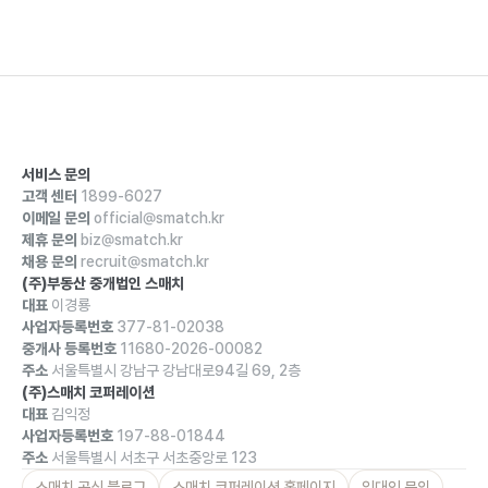
서비스 문의
고객 센터
1899-6027
이메일 문의
official@smatch.kr
제휴 문의
biz@smatch.kr
채용 문의
recruit@smatch.kr
(주)부동산 중개법인 스매치
대표
이경룡
사업자등록번호
377-81-02038
중개사 등록번호
11680-2026-00082
주소
서울특별시 강남구 강남대로94길 69, 2층
(주)스매치 코퍼레이션
대표
김익정
사업자등록번호
197-88-01844
주소
서울특별시 서초구 서초중앙로 123
스매치 공식 블로그
스매치 코퍼레이션 홈페이지
임대인 문의