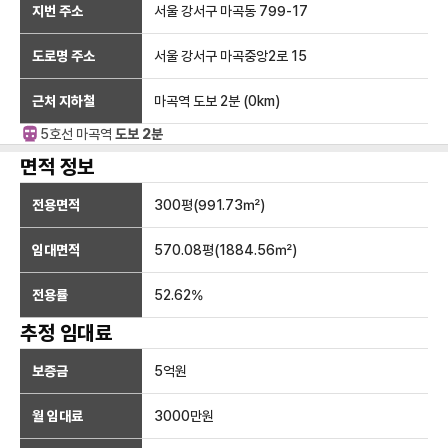
지번 주소
서울 강서구 마곡동 799-17
도로명 주소
서울 강서구 마곡중앙2로 15
근처 지하철
마곡역
도보 2분
(
0
km)
5호선
마곡
역
도보 2분
면적 정보
전용면적
300
평(
991.73
㎡)
임대면적
570.08
평(
1884.56
㎡)
전용률
52.62
%
추정 임대료
보증금
5억
원
월 임대료
3000만
원