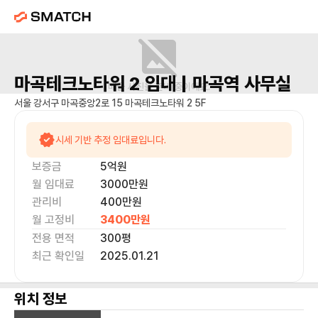
마곡테크노타워 2
임대 |
마곡역
사무실
매물 사진을 준비 중이에요.
서울 강서구 마곡중앙2로 15 마곡테크노타워 2 5F
시세 기반 추정 임대료입니다.
보증금
5억
원
월 임대료
3000만
원
관리비
400만원
월 고정비
3400만
원
전용 면적
300
평
최근 확인일
2025.01.21
위치 정보