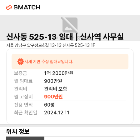
신사동 525-13
임대 |
신사역
사무실
매물 사진을 준비 중이에요.
서울 강남구 압구정로4길 13-13 신사동 525-13 1F
시세 기반 추정 임대료입니다.
보증금
1억 2000만
원
월 임대료
900만
원
관리비
관리비 포함
월 고정비
900만
원
전용 면적
60
평
최근 확인일
2024.12.11
위치 정보