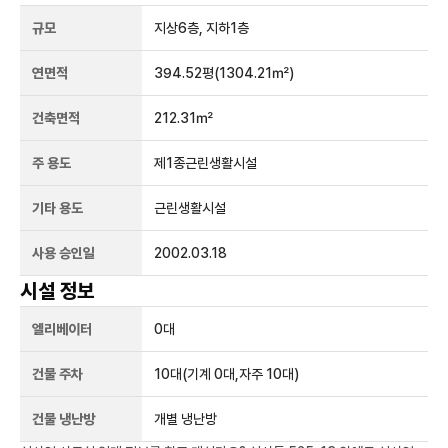
규모
지상
6
층, 지하
1
층
연면적
394.52평
(1304.21㎡)
건축면적
212.31㎡
주 용도
제1종근린생활시설
기타 용도
근린생활시설
사용 승인일
2002.03.18
시설 정보
엘리베이터
0
대
건물 주차
10
대
(기계 0대,자주 10대)
건물 냉난방
개별 냉난방