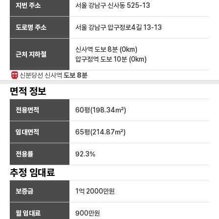
지번 주소
서울 강남구 신사동 525-13
도로명 주소
서울 강남구 압구정로4길 13-13
신사역
도보 8분
(
0
km)
근처 지하철
압구정역
도보 10분
(
0
km)
신분당선
신사
역
도보 8분
면적 정보
전용면적
60
평(
198.34
㎡)
임대면적
65
평(
214.87
㎡)
전용률
92.3
%
추정 임대료
보증금
1억 2000만
원
월 임대료
900만
원