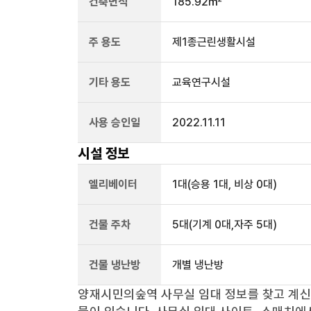
건축면적
185.92㎡
주 용도
제1종근린생활시설
기타 용도
교육연구시설
사용 승인일
2022.11.11
시설 정보
엘리베이터
1
대
(승용 1대, 비상 0대)
건물 주차
5
대
(기계 0대,자주 5대)
건물 냉난방
개별 냉난방
양재시민의숲역
사무실 임대 정보를 찾고 계