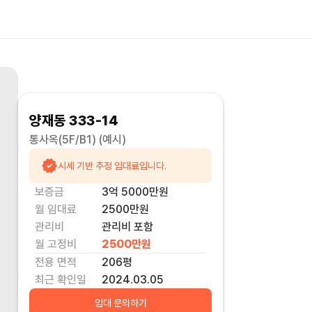
양재동 333-14
통사옥(5F/B1)
(예시)
시세 기반 추정 임대료입니다.
보증금
3억 5000만
원
월 임대료
2500만
원
관리비
관리비 포함
월 고정비
2500만
원
전용 면적
206
평
최근 확인일
2024.03.05
임대 문의하기