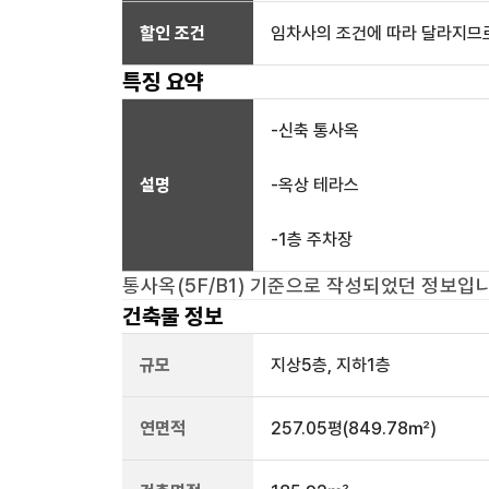
할인 조건
임차사의 조건에 따라 달라지므로
특징 요약
-신축 통사옥
설명
-옥상 테라스
-1층 주차장
통사옥(5F/B1)
기준으로 작성되었던 정보입니
건축물 정보
규모
지상
5
층, 지하
1
층
연면적
257.05평
(849.78㎡)