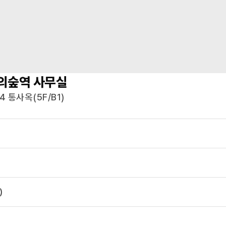
의숲역
사무실
 통사옥(5F/B1)
)