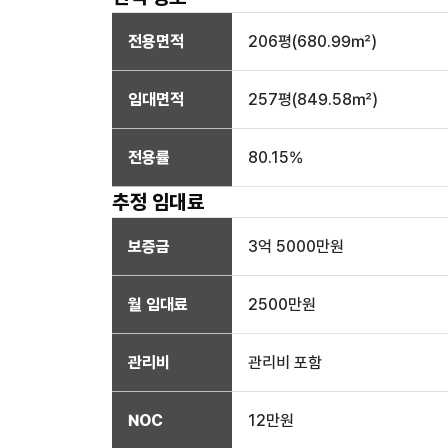
전용면적
206
평(
680.99
㎡)
임대면적
257
평(
849.58
㎡)
전용률
80.15
%
추정 임대료
보증금
3억 5000만
원
월 임대료
2500만
원
관리비
관리비 포함
NOC
12만
원