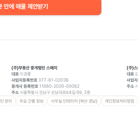
분 만에 매물 제안받기
(주)부동산 중개법인 스매치
(주)
대표
이경룡
대표
김
사업자등록번호
377-81-02038
사업자
중개사 등록번호
11680-2026-00082
주소
서
주소
서울특별시 강남구 강남대로94길 69, 2층
인 문의
주요 건물 정보
사무실 인테리어 (부산·경남)
개인정보처리방침