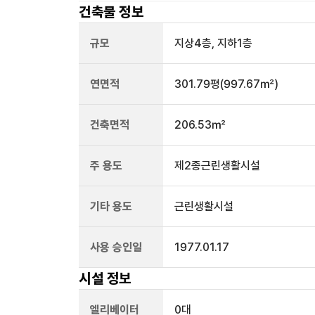
건축물 정보
규모
지상
4
층, 지하
1
층
연면적
301.79평
(997.67㎡)
건축면적
206.53㎡
주 용도
제2종근린생활시설
기타 용도
근린생활시설
사용 승인일
1977.01.17
시설 정보
엘리베이터
0
대