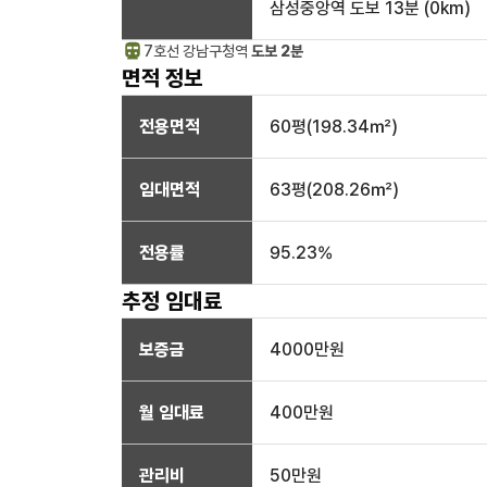
삼성중앙역
도보 13분
(
0
km)
7호선
강남구청
역
도보 2분
면적 정보
전용면적
60
평(
198.34
㎡)
임대면적
63
평(
208.26
㎡)
전용률
95.23
%
추정 임대료
보증금
4000만
원
월 임대료
400만
원
관리비
50만원