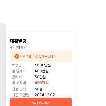
대훈빌딩
4F
(예시)
시세 기반 추정 임대료입니다.
보증금
4000만
원
월 임대료
400만
원
관리비
50만원
월 고정비
450만
원
전용 면적
60
평
최근 확인일
2024.12.02
임대 문의하기