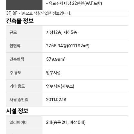
- 유료주차 대당 22만원(VAT포함)
3F, 8F
기준으로 작성되었던 정보입니다.
건축물 정보
규모
지상
12
층, 지하
5
층
연면적
2756.34평
(9111.92㎡)
건축면적
579.99㎡
주 용도
업무시설
기타 용도
업무시설(사무소)
사용 승인일
2011.02.18
시설 정보
엘리베이터
2
대
(승용 2대, 비상 0대)