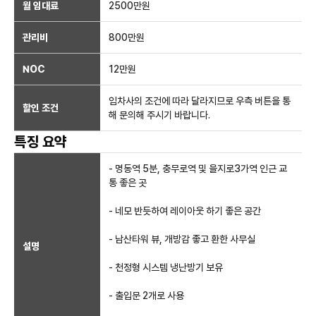
월 임대료
2500만
원
관리비
800만원
NOC
12만
원
임차사의 조건에 따라 달라지므로 우측 버튼을 통
할인 조건
해 문의해 주시기 바랍니다.
특징 요약
- 명동역 5분, 충무로역 및 을지로3가역 인근 교
통 좋은 곳
- 네모 반듯하여 레이아웃 하기 좋은 공간
- 남산타워 뷰, 개방감 좋고 환한 사무실
설명
- 천정형 시스템 냉난방기 보유
- 출입문 2개로 사용