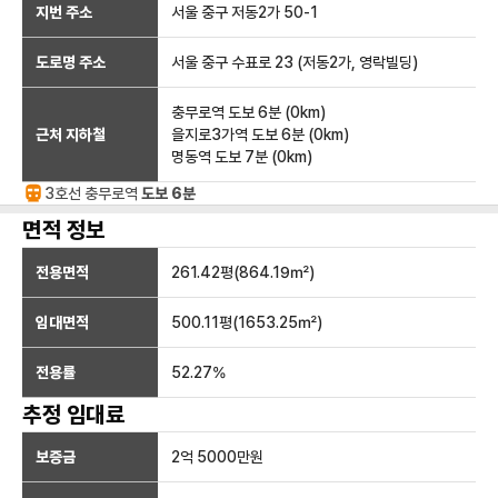
지번 주소
서울 중구 저동2가 50-1
도로명 주소
서울 중구 수표로 23 (저동2가, 영락빌딩)
충무로역
도보 6분
(
0
km)
근처 지하철
을지로3가역
도보 6분
(
0
km)
명동역
도보 7분
(
0
km)
3호선
충무로
역
도보 6분
면적 정보
전용면적
261.42
평(
864.19
㎡)
임대면적
500.11
평(
1653.25
㎡)
전용률
52.27
%
추정 임대료
보증금
2억 5000만
원