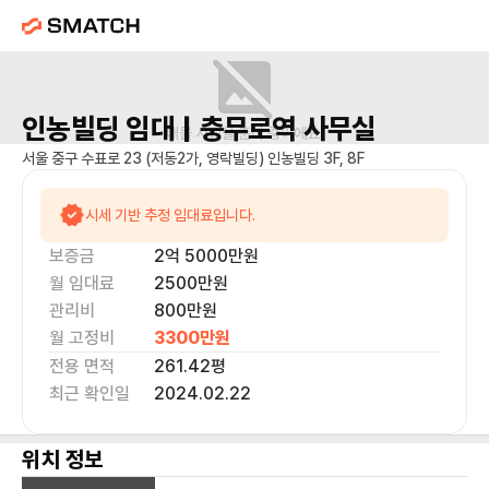
인농빌딩
임대 |
충무로역
사무실
매물 사진을 준비 중이에요.
서울 중구 수표로 23 (저동2가, 영락빌딩) 인농빌딩 3F, 8F
시세 기반 추정 임대료입니다.
보증금
2억 5000만
원
월 임대료
2500만
원
관리비
800만원
월 고정비
3300만
원
전용 면적
261.42
평
최근 확인일
2024.02.22
위치 정보