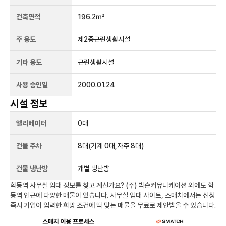
건축면적
196.2㎡
주 용도
제2종근린생활시설
기타 용도
근린생활시설
사용 승인일
2000.01.24
시설 정보
엘리베이터
0
대
건물 주차
8
대
(기계 0대,자주 8대)
건물 냉난방
개별 냉난방
학동역
사무실 임대 정보를 찾고 계신가요?
(주) 빅슨커뮤니케이션
외에도
학
동역
인근에 다양한 매물이 있습니다. 사무실 임대 사이트, 스매치에서는 신청
즉시 기업이 입력한 희망 조건에 딱 맞는 매물을 무료로 제안받을 수 있습니다.