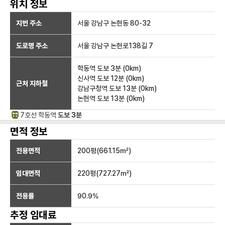
위치 정보
지번 주소
서울 강남구 논현동 80-32
도로명 주소
서울 강남구 논현로138길 7
학동역
도보 3분
(
0
km)
신사역
도보 12분
(
0
km)
근처 지하철
강남구청역
도보 13분
(
0
km)
논현역
도보 13분
(
0
km)
7호선
학동
역
도보 3분
면적 정보
전용면적
200
평(
661.15
㎡)
임대면적
220
평(
727.27
㎡)
전용률
90.9
%
추정 임대료