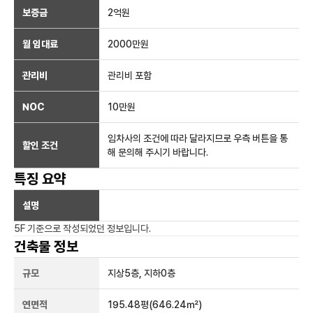
보증금
2억
원
월 임대료
2000만
원
관리비
관리비 포함
NOC
10만
원
임차사의 조건에 따라 달라지므로 우측 버튼을 통
할인 조건
해 문의해 주시기 바랍니다.
특징 요약
설명
5F
기준으로 작성되었던 정보입니다.
건축물 정보
규모
지상
5
층, 지하
0
층
연면적
195.48평
(646.24㎡)