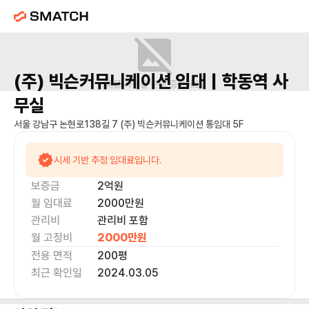
(주) 빅슨커뮤니케이션
임대 |
학동역
사
매물 사진을 준비 중이에요.
무실
서울 강남구 논현로138길 7 (주) 빅슨커뮤니케이션 통임대 5F
시세 기반 추정 임대료입니다.
보증금
2억
원
월 임대료
2000만
원
관리비
관리비 포함
월 고정비
2000만
원
전용 면적
200
평
최근 확인일
2024.03.05